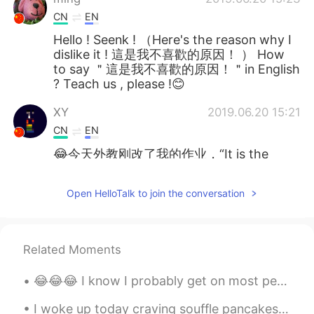
CN
EN
Hello ! Seenk ! （Here's the reason why I
dislike it ! 這是我不喜歡的原因！ ） How
to say ＂這是我不喜歡的原因！＂in English
? Teach us , please !😊
XY
2019.06.20 15:21
CN
EN
😂今天外教刚改了我的作业，“It is the
same as my opinion that....” 他让我写成 “I
agree ....”。就是你这里说的画蛇添足
Open HelloTalk to join the conversation
你爸爸
2019.06.20 15:19
CN
EN
Related Moments
真的！我们的英语都是本土老师教的！中国
式英语！Thanks
😂😂😂 I know I probably get on most people's nerves on here but thank you to the ones who still car...
陈AL
2019.06.20 15:18
I woke up today craving souffle pancakes. This was my first attempt at it. I tried hand whippin...