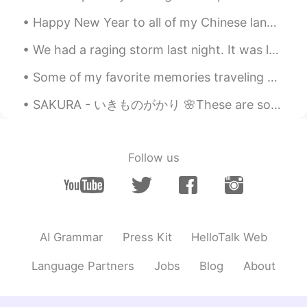
CN
EN
Happy New Year to all of my Chinese language friends! May your year be prosperous and full of hap...
Get ！
We had a raging storm last night. It was lovely, in its own way. I couldn’t help but notice this ...
Tata 多多
2019.06.20 15:17
EN
CN
Some of my favorite memories traveling have been in Japan. I met a lot of amazing people & ate a...
有一說一，👴都不會
SAKURA - いきものがかり 🌸These are some photos of sakura in Taiwan. If you ever get the chance please ...
Follow us
AI Grammar
Press Kit
HelloTalk Web
Language Partners
Jobs
Blog
About