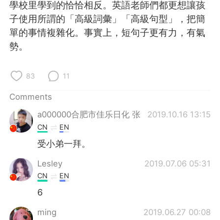
日本語
한국어
學校里學到的恰恰相反。英語老師們都更想讓孩
子使用所謂的「高級詞彙」「高級句型」，把簡
Русский
ไทย
單的事情複雜化。事實上，短句子更有力，有氣
勢。
Indonesia
Italiano
83
11
Türkçe
Tiếng Việt
Comments
Português
a000000合肥市佳乐日化 张
2019.10.16 13:15
CN
EN
受小弟一拜。
Lesley
2019.07.06 05:31
CN
EN
6
ming
2019.06.27 00:08