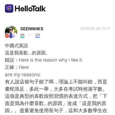
Language Exchange App
SEENNHKS
2019.06.20 15:11
EN
CN
AI Grammar Checker
中國式英語
這是我喜歡...的原因。
English
錯誤：Here is the reason why i like it.
正確：Here
are my reasons.
简体中文
繁體中文
有人說這個句子錯了嗎，理論上不能叫錯，而是
畫蛇添足，多此一舉，大多在考試時候湊字數。
Español
العربية
這個是典型的喜歡按照習慣的表達方式，把「下
面是我為什麼喜歡...的原因」改成「這是我的原
Français
Deutsch
因」。盡量避免使用長句子，這和大多數學生在