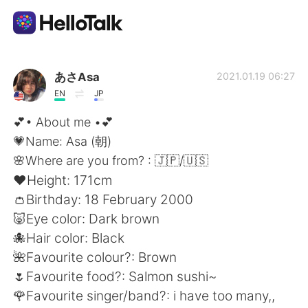
언어 교환 앱
あさAsa
2021.01.19 06:27
EN
JP
AI Grammar Checker
💕• About me •💕
💗Name: Asa (朝)
한국어
🌸Where are you from? : 🇯🇵/🇺🇸
❤️Height: 171cm
👛Birthday: 18 February 2000
English
简体中文
🐷Eye color: Dark brown
🐙Hair color: Black
繁體中文
Español
🌺Favourite colour?: Brown
🌷Favourite food?: Salmon sushi~
العربية
Français
🌹Favourite singer/band?: i have too many,,