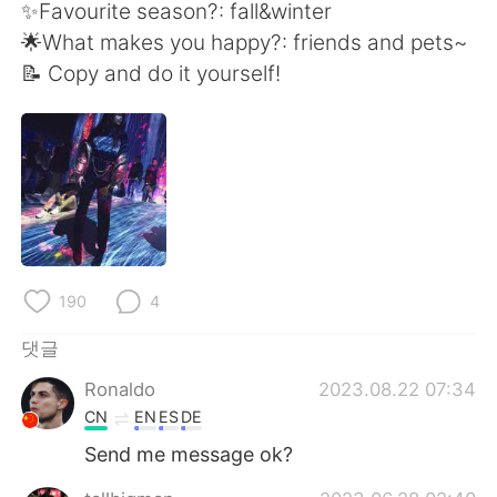
Deutsch
日本語
✨Favourite season?: fall&winter
🌟What makes you happy?: friends and pets~
Русский
ไทย
📝 Copy and do it yourself!
Indonesia
Italiano
Türkçe
Tiếng Việt
Português
190
4
댓글
Ronaldo
2023.08.22 07:34
CN
EN
ES
DE
Send me message ok?