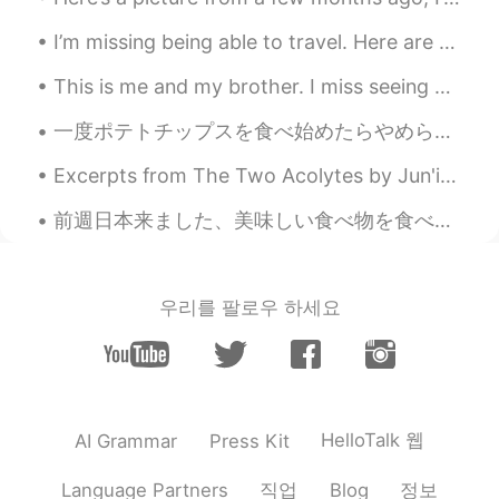
I’m missing being able to travel. Here are some pics from my last trip to Norway! Beautiful count...
This is me and my brother. I miss seeing my family! Because of COVID I can’t see them because it’...
一度ポテトチップスを食べ始めたらやめられません。 日本には小分けサイズのパックがあるのがうれしいです。 米国では大きな問題でした。 コストコサイズのトルティーヤチップの袋は、私にとって最も危険で...
Excerpts from The Two Acolytes by Jun'ichirō Tanizaki. Part 2 of 5. “If the world outside is an...
前週日本来ました、美味しい食べ物を食べました、新宿と渋谷行きました、秋葉原と中野ブロードウェイも行きました、たくさん面白いものします 三日月ごろ東京に住んでいますでもご家族いないとちょっと寂し...
우리를 팔로우 하세요
HelloTalk 웹
AI Grammar
Press Kit
직업
정보
Language Partners
Blog