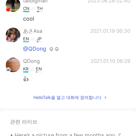
tallbigman
2023.06.28 02:40
CN
TH
cool
あさAsa
2021.01.19 06:30
EN
JP
@QDong
☺️☺️
QDong
2021.01.19 06:29
KR
EN
👍
HelloTalk을 열고 대화에 참여합니다
관련 라이브
Here’s a picture from a few months ago, I’m not sure why I look so mad, but this is me in my secu...