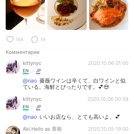
Deutsch
日本語
한국어
ไทย
Indonesia
Italiano
104
19
Türkçe
Tiếng Việt
Комментарии
Português
kittynyc
2020.10.06 01:00
EN
JP
@nao
薔薇ワインは辛くて、白ワインと似
ている。海鮮とぴったりです。💕😍
kittynyc
2020.10.06 00:59
EN
JP
@nao
いいお店なら、とても高いよ。💕
Aki.Hello as 章裕
2020.10.05 19:00