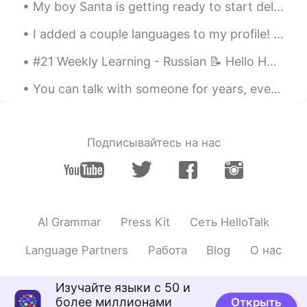
この前、友達は生牡蠣を食べ
て(or生牡
My boy Santa is getting ready to start delivering some gifts soon! 🎅 🎁 Have you been kind this ...
蠣に当たって)
入院しました。
I added a couple languages to my profile! I don’t know any Korean or Chinese, but I was thinkin...
Y u t a
2020.10.05 11:51
#21 Weekly Learning - Russian 📝 Hello HT friends 😄, Welcome to my weekly learning of 🇰🇷🇯🇵🇷🇺 ❓Qu...
JP
EN
You can talk with someone for years, everyday, and still, it won't mean as much as what you can h...
牡蠣は当たると怖いよね😅
nao
2020.10.05 11:46
JP
EN
Подписывайтесь на нас
Raw oysters are expensive in New York,
right?
nao
2020.10.05 11:44
AI Grammar
Press Kit
Сеть HelloTalk
JP
EN
昨日たくさん生牡蠣を食べたけど、お
Language Partners
Работа
Blog
О нас
腹
が
大丈夫でした。
昨日たくさん生牡蠣を食べたけど、お
Изучайте языки с 50 и
腹
は
大丈夫でした。
более миллионами
Открыть