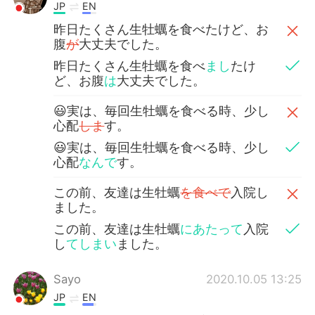
JP
EN
昨日たくさん生牡蠣を食べたけど、お
腹
が
大丈夫でした。
昨日たくさん生牡蠣を食べ
まし
たけ
ど、お腹
は
大丈夫でした。
😃実は、毎回生牡蠣を食べる時、少し
心配
しま
す。
😃実は、毎回生牡蠣を食べる時、少し
心配
なんで
す。
この前、友達は生牡蠣
を食べで
入院し
ました。
この前、友達は生牡蠣
にあたって
入院
し
てしまい
ました。
Sayo
2020.10.05 13:25
JP
EN