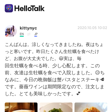
Приложение для Языкового Обмена
kittynyc
2020.10.05 10:02
EN
JP
AI Grammar Checker
こんばんは。涼しくなってきましたね。夜はちょ
っと寒いです。昨日たくさん生牡蠣を食べたけ
Русский
ど、お腹が大丈夫でした。😃実は、毎
回生牡蠣を食べる時、少し心配します。この
前、友達は生牡蠣を食べで入院しました。😥ち
English
简体中文
なみに、今日の晩御飯は蟹パスタとステーキ🥩
です。薔薇ワインは期間限定なので、注文しま
繁體中文
Español
した。とても美味しかったです。💕
العربية
Français