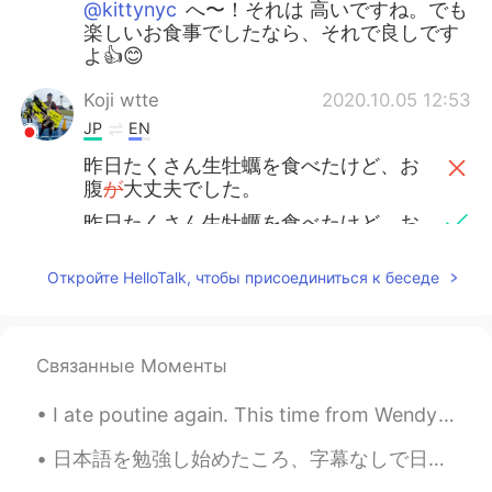
@kittynyc
へ〜！それは 高いですね。でも
楽しいお食事でしたなら、それで良しです
よ👍😊
Koji wtte
2020.10.05 12:53
JP
EN
昨日たくさん生牡蠣を食べたけど、お
腹
が
大丈夫でした。
昨日たくさん生牡蠣を食べたけど、お
腹
は
大丈夫でした。
Откройте HelloTalk, чтобы присоединиться к беседе
😃実は、毎回生牡蠣を食べる時、少し
心配します。
😃実は、毎回生牡蠣を食べる時、少し
Связанные Моменты
心配します。
(or 心配になりますor不安
になります)
I ate poutine again. This time from Wendy’s. Lol. I ate this at 11:30, just like last night. I’m ...
この前、友達は生牡蠣を食べ
で
入院し
日本語を勉強し始めたころ、字幕なしで日本語の番組が観れるようになったら、それでいい、それ以上を求めないと思いました。 でも今、どれだけ上手くなっても、ネイティブレベルに近づいている気がしません。...
ました。