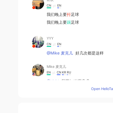
CN
EN
我们晚上要
打
足球
我们晚上要
踢
足球
YYY
CN
EN
@Mike 麦克儿
好几次都是这样
Mike 麦克儿
EN
CN
KR
RU
@YYY
我不知道啊😔😥
Open HelloTal
YYY
CN
EN
为什么有几次的课都是几秒后就不能