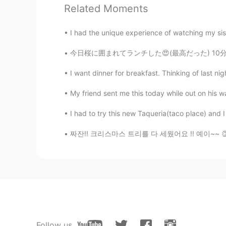
Related Moments
Claire小笨
CN
EN
I had the unique experience of watching my sis
@Mike 麦克儿
为什么我没早点看到
今日桜に囲まれてランチした😍(最高だった) 10分で食べて、20分たくさん桜と自撮り撮っ
I want dinner for breakfast. Thinking of last nigh
Yulia
CN
JP
My friend sent me this today while out on his w
thxxxx
I had to try this new Taqueria(taco place) and I
Mike 麦克儿
짜잔!! 크리스마스 트리를 다 세웠어요 !! 예이~~ 👏🏼👏🏼👏🏼👏🏼👏
EN
CN
KR
RU
@Apple小萍果
meeding
Apple小萍果
CN
ES
How do u pronounced "Meeting" ?
Follow us