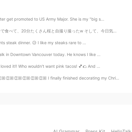
2020.04.11 11:46
ter get promoted to US Army Major. She is my "big s...
你，这些句子很实用 谢谢
たw そして、今日気づいたのは、私桜🌸が本当に好き😱❤ 滅多に出かけたくない私でも、今日、昼間に会社の近...
ts steak dinner. 😥 I like my steaks rare to ...
2020.04.11 10:57
alk in Downtown Vancouver today. He knows I like ...
 loved it!! Who wouldn't want pink tacos! 💕🌮 And ...
2020.04.11 04:50
🏼👏🏼 I finally finished decorating my Christmas tree!! Do ...
2020.04.11 04:44
AI Grammar
Press Kit
HelloTal