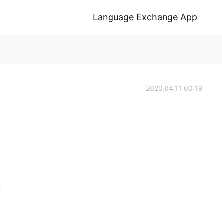
Language Exchange App
2020.04.11 00:19
球