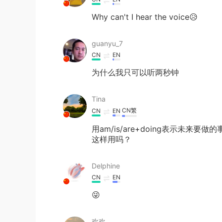
Why can't I hear the voice😥
guanyu_7
CN
EN
为什么我只可以听两秒钟
Tina
CN繁
CN
EN
用am/is/are+doing表示未
这样用吗？
Delphine
CN
EN
😜
欢欢