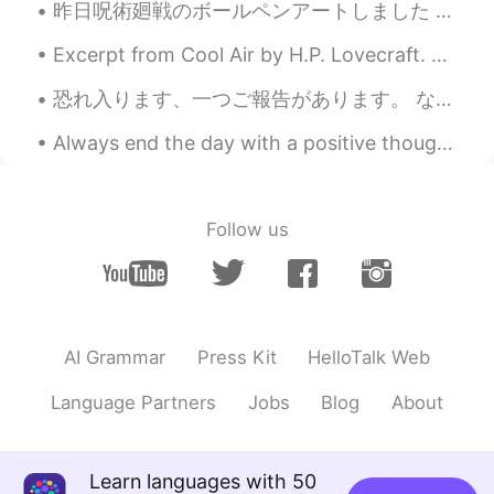
昨日呪術廻戦のボールペンアートしました 🖊 実、今日はJLPTの日でした。でも、コロナのためにキャンセルされました。マレーシアは今封鎖だったので少しい悲しくなりました ( TДT) 大学の友達に...
@Momo
訂正をありがとう！The beer
Excerpt from Cool Air by H.P. Lovecraft. He sought to distract my mind from my own seizure by sp...
adds great flavor ^^
恐れ入ります、一つご報告があります。 なくした靴下片方が見つけました。 洗濯物の籠の下にありました。 つまり、洗濯もの全部終わったはずだったけれども、靴下片方だけは洗濯していないままに残されまし...
Kiki
2020.06.10 22:27
JP
EN
Always end the day with a positive thought,no matter how hard things were , tomorrow is a fresh o...
ビールパン😳I will try to make it ！
sayaka
2020.06.10 22:27
Follow us
JP
EN
イーストの代わりにビールを入れればいい
ですか？
Momo
2020.06.10 22:22
AI Grammar
Press Kit
HelloTalk Web
JP
EN
Language Partners
Jobs
Blog
About
ここにはパンがあまりなかったので、
今日いっぱいパンを作った
ここにはパンがあまりなかったので、
Learn languages with 50
今日
は
いっぱいパンを作った