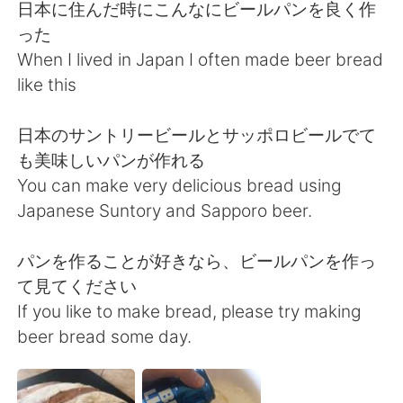
日本語
한국어
日本に住んだ時にこんなにビールパンを良く作
った
Русский
ไทย
When I lived in Japan I often made beer bread
like this
Indonesia
Italiano
日本のサントリービールとサッポロビールでて
Türkçe
Tiếng Việt
も美味しいパンが作れる
You can make very delicious bread using
Português
Japanese Suntory and Sapporo beer.
パンを作ることが好きなら、ビールパンを作っ
て見てください
If you like to make bread, please try making
beer bread some day.