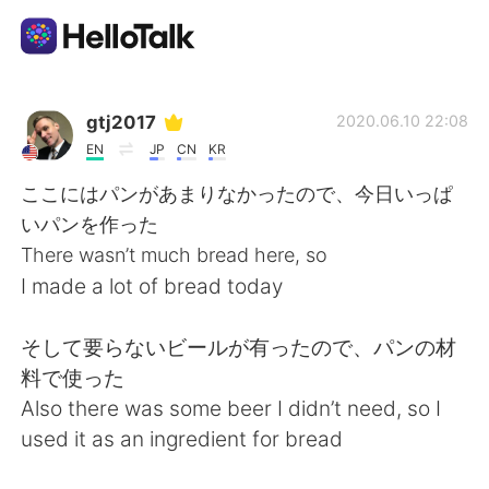
Language Exchange App
gtj2017
2020.06.10 22:08
EN
JP
CN
KR
AI Grammar Checker
ここにはパンがあまりなかったので、今日いっぱ
いパンを作った
English
There wasn’t much bread here, so
I made a lot of bread today
简体中文
繁體中文
そして要らないビールが有ったので、パンの材
料で使った
Español
العربية
Also there was some beer I didn’t need, so I
used it as an ingredient for bread
Français
Deutsch