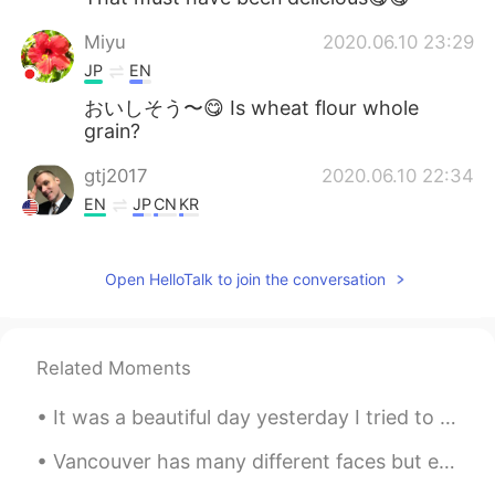
Miyu
2020.06.10 23:29
JP
EN
おいしそう〜😋 Is wheat flour whole
grain?
gtj2017
2020.06.10 22:34
EN
JP
CN
KR
@Kiki
great! Please try it some day :)
Different beers change the flavor 🤩
Open HelloTalk to join the conversation
gtj2017
2020.06.10 22:33
EN
JP
CN
KR
Related Moments
@sayaka
I think you should still use
yeast, but just replace the water with
It was a beautiful day yesterday I tried to go for a ride but crashed my bike 😂 so I made a stand...
beer ^^
Vancouver has many different faces but even the grey cloudy and gloomy days bring along interesti...
gtj2017
2020.06.10 22:33
EN
JP
CN
KR