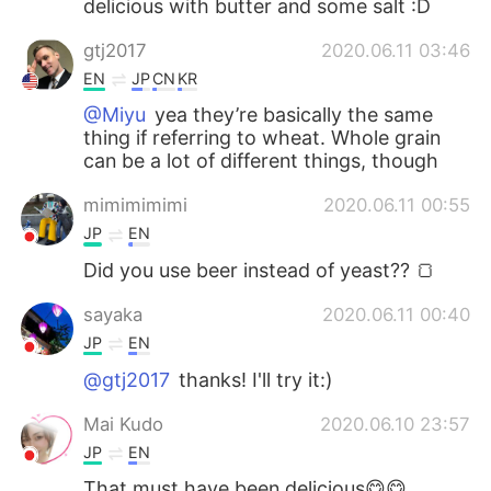
delicious with butter and some salt :D
gtj2017
2020.06.11 03:46
EN
JP
CN
KR
@Miyu
yea they’re basically the same
thing if referring to wheat. Whole grain
can be a lot of different things, though
mimimimimi
2020.06.11 00:55
JP
EN
Did you use beer instead of yeast?? 🍞
sayaka
2020.06.11 00:40
JP
EN
@gtj2017
thanks! I'll try it:)
Mai Kudo
2020.06.10 23:57
JP
EN
That must have been delicious😋😋