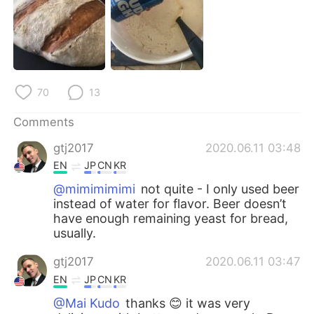
70
13
Comments
gtj2017
2020.06.11 03:48
EN
JP
CN
KR
@mimimimimi
not quite - I only used beer
instead of water for flavor. Beer doesn’t
have enough remaining yeast for bread,
usually.
gtj2017
2020.06.11 03:47
EN
JP
CN
KR
@Mai Kudo
thanks 😊 it was very