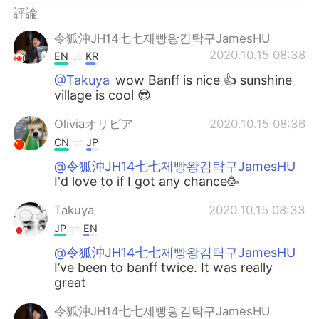
評論
令狐沖JH14七七제빵왕김탁구JamesHU
2020.10.15 08:38
EN
KR
@Takuya
wow Banff is nice 👍 sunshine
village is cool 😎
Oliviaオリビア
2020.10.15 08:36
CN
JP
@令狐沖JH14七七제빵왕김탁구JamesHU
I'd love to if I got any chance🥳
Takuya
2020.10.15 08:33
JP
EN
@令狐沖JH14七七제빵왕김탁구JamesHU
I’ve been to banff twice. It was really
great
令狐沖JH14七七제빵왕김탁구JamesHU