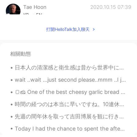
Tae Hoon
2020.10.15 07:39
KR
EN
I really miss snowboarding with my
打開HelloTalk加入聊天
friends. I could only hope that lockdown
doesn't happen this season 😭
Takuya
2020.10.15 07:28
相關動態
JP
EN
日本人の清潔感と衛生感は昔から世界中に知られています。 17世紀にさかのぼって来日ヨーロッパ人が残した旅の記録に彼らの基準のり高い清潔さと衛生について書かれています。 個人的にはたまにお風呂...
I really wanna go there again! Canada is
really great country for me.
wait ..wait ...just second please..mmm ..I just wanna say ...mmm ... love u so much😍🙈and I reall...
🍞🧀 One of the best cheesy garlic bread I've had in a while 🥖👻 すぐに私の欲求を減らしました 😏 #TGI Fridays (on...
時間の経つのは本当に早いですね。10連休はあっという間に終わりました。😉今日仕事は忙しいけど、休憩中に日本語を勉強しました。(10連休の間に遊んだばかりだから。)📝📝書いた日本語はあっていますか...
先週の間年休を取って吉田博展を観に行きました。🏔️ 3月末まで東京都美術館で開催されます。意外ととても空いていました☺️吉田博氏の作品50点以上が展示されました。全部はとても素敵で色のセンスに感...
Today I had the chance to spent the afternoon with a few friends and I was happy to also spend so...