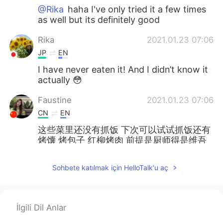
@Rika
haha I've only tried it a few times
as well but its definitely good
Rika
2021.01.23 07:06
JP
EN
I have never eaten it! And I didn’t know it
actually 😳
Faustine
2021.01.23 07:06
CN
EN
这些菜里还没有抓饭 下次可以试试抓饭还有
烤馕 烤包子 红柳烤肉 前提是厨师得是维吾
尔族师傅 不然有可能会迟到假新疆餐
Sohbete katılmak için HelloTalk'u aç
Vinh Diesel
2021.01.23 07:05
EN
VI
JP
KR
CN
@Mizuna
トルコと中東の影響を受けてい
İlgili Dil Anlar
るのは、中国北西部の個々の文化です。