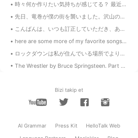
時々何か作りたい気持ちが感じてる？ 最近僕はそれが感じてる。3時だけど、作りたかった。久しぶりレターリングをやってみた。笑笑😄下手くそなぁぁ… でも満足しになってきた。寝る。 😴またレター...
Vinh Diesel
2021.01.23 07:03
EN
VI
JP
KR
CN
先日、竜巻が僕の街を襲いました。沢山の木が吹き倒されてしまった。みんなは何らかの自然災害を経験したことがある？ The other day a tornado swept through my...
@Faustine
is it one of these dishes?
こんばんは、いつも訂正していただき、ありがとうございます。私は日常生活から聞いた言葉を丸暗記しています。前のホストで面倒いはslangで、面倒くさいは正しいですね。勉強になりました。👏さっきまで...
Mizuna
2021.01.23 07:03
here are some more of my favorite songs! please give them a listen 🙃😁 please give song recommenda...
JP
EN
AR
FR
ロックダウンは私が住んでいる場所でより厳しくなっています。 4月末まで延長されます。 また、外出は一定時間しかできません。 このウイルスがすぐになくなることを祈ります。🚫🦠🙏🙏🙏 The l...
ウィグル料理って何ですか？？
The Wrestler by Bruce Springsteen. Part 3 of 3. These things that have comforted me I drive awa...
Faustine
2021.01.23 07:02
CN
EN
推荐抓饭
Bizi takip et
yeongha
2021.01.23 06:21
KR
EN
우와... 만두에 후추 뿌려 먹어면 맛있나용?
How is the taste of dumplings with
AI Grammar
Press Kit
HelloTalk Web
pepper?