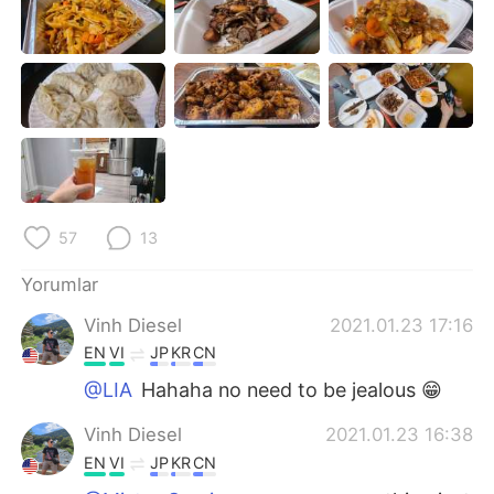
Deutsch
日本語
한국어
Русский
ไทย
Indonesia
Italiano
Tiếng Việt
Português
57
13
Yorumlar
Vinh Diesel
2021.01.23 17:16
EN
VI
JP
KR
CN
@LIA
Hahaha no need to be jealous 😁
Vinh Diesel
2021.01.23 16:38
EN
VI
JP
KR
CN