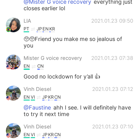
@Mister G voice recovery
everything just
closes earlier lol
LIA
2021.01.23 09:50
PT
JP
EN
KR
🥺🥺Friend you make me so jealous of
you
Mister G voice recovery
2021.01.23 07:38
EN
CN
Good no lockdown for y’all 👍
Vinh Diesel
2021.01.23 07:12
EN
VI
JP
KR
CN
@Faustine
ahh I see. I will definitely have
to try it next time
Vinh Diesel
2021.01.23 07:10
EN
VI
JP
KR
CN