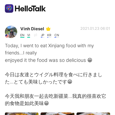
Dil Değişimi Uygulaması
Vinh Diesel
2021.01.23 06:01
EN
VI
JP
KR
CN
AI Grammar Checker
Today, I went to eat Xinjiang food with my
friends...I really
Türkçe
enjoyed it the food was so delicious 😁
今日は友達とウイグル料理を食べに行きまし
English
简体中文
た...とても美味しかったです😁
繁體中文
Español
今天我和朋友一起去吃新疆菜...我真的很喜欢它
的食物是如此美味😁
العربية
Français