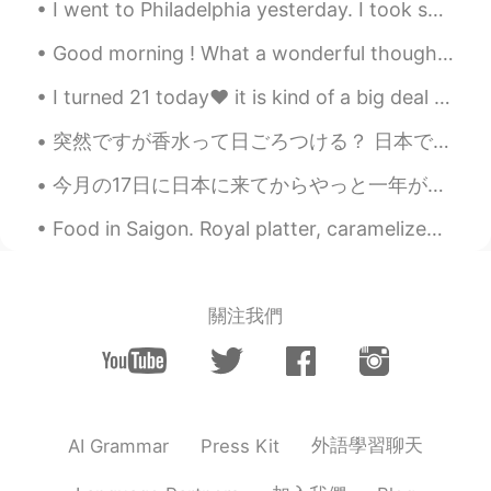
I went to Philadelphia yesterday. I took some photos with my phone and also had to include this a...
偶然、近く
に
Night Clubのエリアもあ
るけど、音楽
は
全然聞こえない。
Good morning ! What a wonderful thought is that some of our best days haven’t happened yet. So d...
I turned 21 today❤ it is kind of a big deal for a premature baby with health conditions like me❤🍾...
bb
2020.09.22 11:03
JP
EN
突然ですが香水って日ごろつける？ 日本でどんな香水は人気？ とにかく、この香水ブランドを紹介したい！ ペンハリガンって知ってる？ ペンハリガンはイギリスで1870年に創設した このブランドは王室...
ここはどこですか？
今月の17日に日本に来てからやっと一年が経つ。来た時の自分と今の自分は全然違って、それをお祝いしたい笑 18日は土曜日で、前は仕事があるって決めたけど、今はそれがなくなって、土曜日にずっとお祝い...
Food in Saigon. Royal platter, caramelized pork (thit kho tieu?) together with Vietnamese rice an...
關注我們
外語學習聊天
AI Grammar
Press Kit