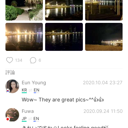
日本語
한국어
Русский
ไทย
Indonesia
Italiano
Türkçe
Tiếng Việt
Português
134
6
評論
Eun Young
2020.10.04 23:27
KR
EN
Wow~ They are great pics~^^👍👍
Fuwa
2020.09.24 11:50
JP
EN
きれいですね☺️Looks feeling good🍃