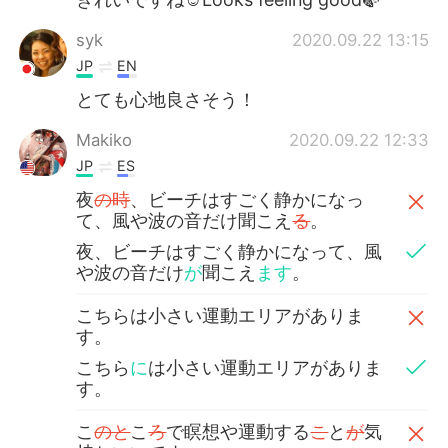
syk
2020.09.22 13:15
JP
EN
とても心地良さそう！
Makiko
2020.09.22 12:33
JP
ES
夜
の時
、ビーチはすごく静かになっ
て、風や波の音だけ聞こえ
る
。
夜、ビーチはすごく静かになって、風
や波の音だけ
が
聞こえ
ます
。
こちらは小さい運動エリアがありま
す。
こちら
に
は小さい運動エリアがありま
す。
こ
のと
こ
ろ
で瞑想や運動する
こ
と
が
気