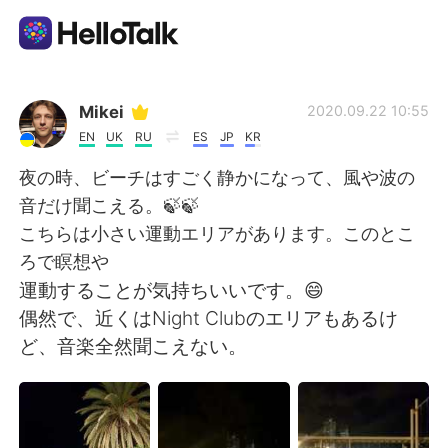
語言交換應用
Mikei
2020.09.22 10:55
EN
UK
RU
ES
JP
KR
AI Grammar Checker
夜の時、ビーチはすごく静かになって、風や波の
音だけ聞こえる。🍃🍃
繁體中文
こちらは小さい運動エリアがあります。このとこ
ろで瞑想や
運動することが気持ちいいです。😄
English
简体中文
偶然で、近くはNight Clubのエリアもあるけ
ど、音楽全然聞こえない。
Español
العربية
Français
Deutsch