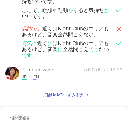
持ちいいです。
ここで
、
瞑想や運動
を
すると気持ち
が
いいです。
偶然で、
近くはNight Clubのエリアも
あるけど、音楽全然聞こえない。
何気に
近く
に
はNight Clubのエリアも
あるけど、音楽
は
全然聞こえ
てこ
ない
です
。
Tomomi Iwase
2020.09.22 12:22
JP
EN
こ
のと
こ
ろ
で瞑想や運動する
ことが
気
持ちいいです。
打開HelloTalk加入聊天
ここで瞑想や運動する
のは
気持ちいい
です。
相關動態
偶然
で
、近く
は
Night Clubのエリアも
あるけど、音楽全然聞こえない。