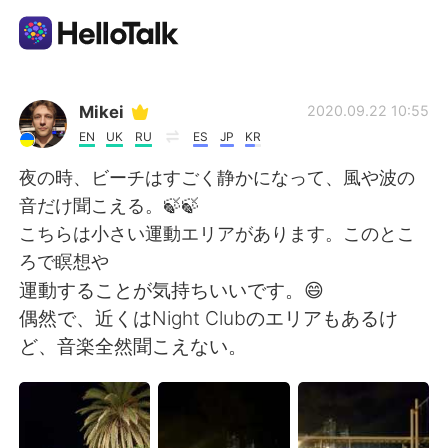
Aplikasi Pertukaran Bahasa
Mikei
2020.09.22 10:55
EN
UK
RU
ES
JP
KR
AI Grammar Checker
夜の時、ビーチはすごく静かになって、風や波の
音だけ聞こえる。🍃🍃
Indonesia
こちらは小さい運動エリアがあります。このとこ
ろで瞑想や
運動することが気持ちいいです。😄
English
简体中文
偶然で、近くはNight Clubのエリアもあるけ
ど、音楽全然聞こえない。
繁體中文
Español
العربية
Français