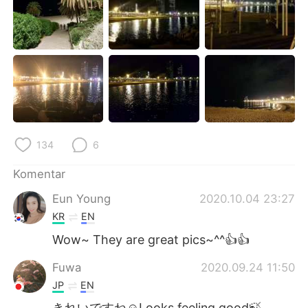
Deutsch
日本語
한국어
Русский
ไทย
Italiano
Türkçe
Tiếng Việt
Português
134
6
Komentar
Eun Young
2020.10.04 23:27
KR
EN
Wow~ They are great pics~^^👍👍
Fuwa
2020.09.24 11:50
JP
EN
きれいですね☺️Looks feeling good🍃