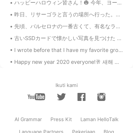
ハッピーハロウィン皆さん！🎃 今年、ヨーロッパにはパーティーがキャンセルしたけど、家で家族とお祝います！🎆 ハロウィンは昔の休日です。昔の人によると、今日は幽霊の世界と私たちの世界の間の障壁はと...
偶然、近く
に
Night Clubのエリアもあ
るけど、音楽
は
全然聞こえない。
昨日、リサーゴラと言うの場所へ行った。キエフの一番強い負のパワースポットです。 多くの祭壇と魔法を実践した人々がいます😯 後で正のパワースポットと観光土産通りに行った。伝統的なウクライナ国民服が...
先頃、バルセロナの一番古くて、有名なラーメン屋へ行った。🍲🍲 このラーメン屋の前いつも行列があります。。。それで、食べたければ、多分1時間半を待っていることが必要です。でも、価値がると思います。...
bb
2020.09.22 11:03
JP
EN
古いSSDカードで懐かしい写真を見つけた 笑 10年前その日本刀は居合道や試し斬り練習のために買ったよ！😄 その時、この刀はすごく綺麗だったけど、10年の不断な練習のせいで、ちょっとぐちゃぐちゃ...
ここはどこですか？
I wrote before that I have my favorite group in my FB which is called Photos from Japan. There ar...
Happy new year 2020 everyone!🥂 새해 복 많이 받으세요! 올해 행운을 빈다😉 明けましておめでとうございます皆んなさん！ 今年は色々なイベントがだった、悪い...
Ikuti kami
AI Grammar
Press Kit
Laman HelloTalk
Language Partners
Pekerjaan
Blog