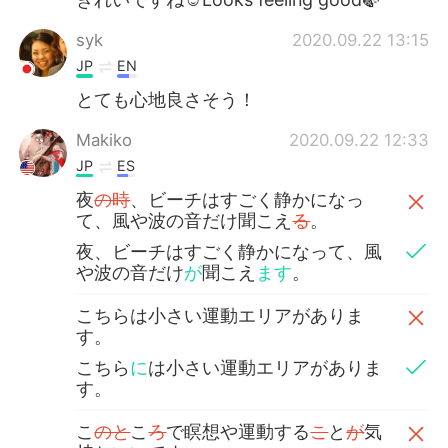
syk
2020.09.22 13:15
JP
EN
とても心地良さそう！
Makiko
2020.09.22 12:33
JP
ES
夜
の時
、ビーチはすごく静かになっ
て、風や波の音だけ聞こえ
る
。
夜、ビーチはすごく静かになって、風
や波の音だけ
が
聞こえ
ます
。
こちらは小さい運動エリアがありま
す。
こちら
に
は小さい運動エリアがありま
す。
こ
のと
こ
ろ
で瞑想や運動する
こ
と
が
気