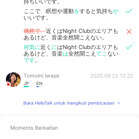
持ちいいです。
ここで
、
瞑想や運動
を
すると気持ち
が
いいです。
偶然で、
近くはNight Clubのエリアも
あるけど、音楽全然聞こえない。
何気に
近く
に
はNight Clubのエリアも
あるけど、音楽
は
全然聞こえ
てこ
ない
です
。
Tomomi Iwase
2020.09.22 12:22
JP
EN
こ
のと
こ
ろ
で瞑想や運動する
ことが
気
持ちいいです。
Buka HelloTalk untuk mengikuti pembicaraan
ここで瞑想や運動する
のは
気持ちいい
です。
Moments Berkaitan
偶然
で
、近く
は
Night Clubのエリアも
あるけど、音楽全然聞こえない。