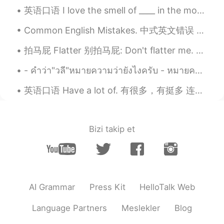
英语口语 I love the smell of ____ in the morning. 我超级喜欢早上的____味 J'aime l'odeur de ____ du matin. I...
Mike 麦克儿
2020.03.20 11:43
Common English Mistakes. 中式英文错误 Achieve a good result. 这是啥 你大概想说 Be successful I want to be su...
EN
CN
KR
RU
@Sunny
💪💪💪💃
拍马屁 Flatter 别拍马屁: Don't flatter me. Stop flattering me. Don't get sweet with me. Don't butte...
Mike 麦克儿
2020.03.20 11:43
- คำว่า"วลี"หมายความว่ายังไงครับ - หมายความว่าคำหลายคำเรียงกัน แต่ยังไม่้เป็นประโยคครับ - อ้อ แปล...
EN
CN
KR
RU
英语口语 Have a lot of. 有很多，有挺多 连读havalotta I have a lot of money. 我有很多钱 I have a lot of experience...
@Sunup
💪
Mike 麦克儿
2020.03.20 11:43
Bizi takip et
EN
CN
KR
RU
@Jaun
😂👊👊
Jaun
2020.03.20 11:39
CN
ES
AI Grammar
Press Kit
HelloTalk Web
Got it！
Language Partners
Meslekler
Blog
James
2020.03.20 10:38