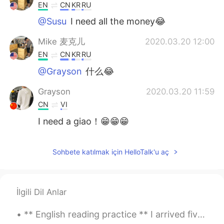
EN
CN
KR
RU
@Susu
I need all the money😂
Mike 麦克儿
2020.03.20 12:00
EN
CN
KR
RU
@Grayson
什么😂
Grayson
2020.03.20 11:59
CN
VI
I need a giao！😁😁😁
Susu
2020.03.20 11:56
Sohbete katılmak için HelloTalk'u aç
CN
EN
😂I need the money?
Mike 麦克儿
2020.03.20 11:44
İlgili Dil Anlar
EN
CN
KR
RU
** English reading practice ** I arrived five minutes past our scheduled time, in a rush and flu...
@悦悦 Livia
😁😁