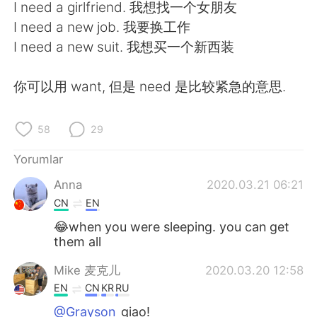
Deutsch
日本語
I need a girlfriend. 我想找一个女朋友
I need a new job. 我要换工作
한국어
Русский
I need a new suit. 我想买一个新西装
ไทย
Indonesia
你可以用 want, 但是 need 是比较紧急的意思.
Italiano
Tiếng Việt
58
29
Português
Yorumlar
Anna
2020.03.21 06:21
CN
EN
😂when you were sleeping. you can get
them all
Mike 麦克儿
2020.03.20 12:58
EN
CN
KR
RU
@Grayson
giao!