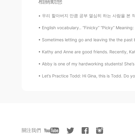
相關動態
우리 할아버지 만큼 공부 열심히 하는 사람을 본 적이 없어요 할아버지의 취미는 
English vocabulary.. “Finicky” “Picky” Meaning: 
Sometimes letting go and leaving the the past 
Kathy and Anne are good friends. Recently, Kath
Abby is one of my hardworking students! She’s o
Let’s Practice Todd: Hi Gina, this is Todd. Do y
關注我們