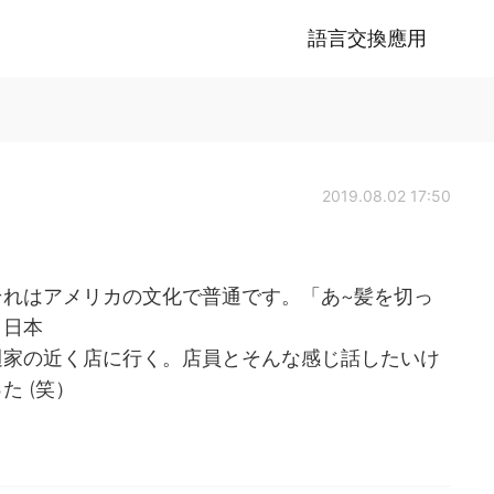
語言交換應用
2019.08.02 17:50
それはアメリカの文化で普通です。「あ~髪を切っ
。日本
週家の近く店に行く。店員とそんな感じ話したいけ
た (笑）