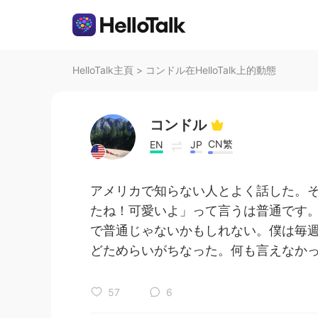
HelloTalk主頁
>
コンドル在HelloTalk上的動態
コンドル
CN繁
EN
JP
アメリカで知らない人とよく話した。
たね！可愛いよ」って言うは普通です
で普通じゃないかもしれない。僕は毎
どためらいがちなった。何も言えなかっ
57
6