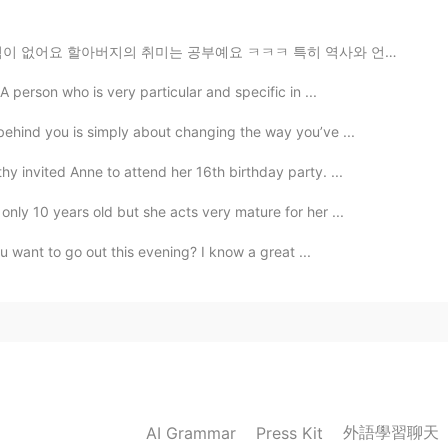
공부예요 ㅋㅋㅋ 특히 역사와 언어 공부에 관심이 많으십니다 사진에서 할아버지께서 공부용으로 사용...
A person who is very particular and specific in ...
behind you is simply about changing the way you’ve ...
y invited Anne to attend her 16th birthday party. ...
nly 10 years old but she acts very mature for her ...
ou want to go out this evening? I know a great ...
外語學習聊天
AI Grammar
Press Kit