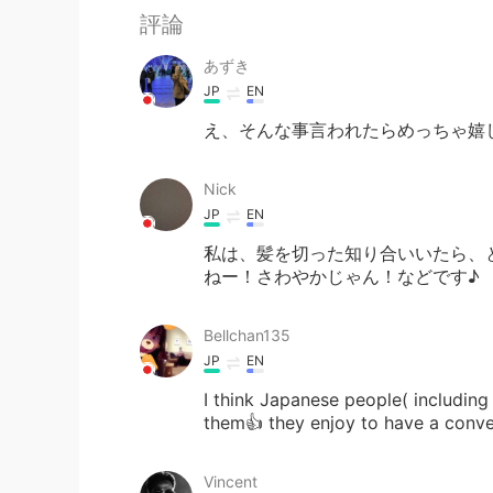
評論
あずき
JP
EN
え、そんな事言われたらめっちゃ嬉
Nick
JP
EN
私は、髪を切った知り合いいたら、
ねー！さわやかじゃん！などです♪
Bellchan135
JP
EN
I think Japanese people( including
them👍 they enjoy to have a conv
Vincent