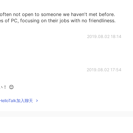
 often not open to someone we haven't met before.
 of PC, focusing on their jobs with no friendliness.
2019.08.02 18:14
2019.08.02 17:54
！ 😊
elloTalk加入聊天