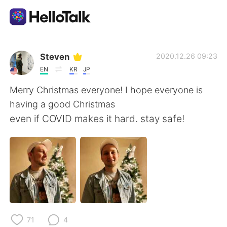
App di scambio linguistico
Steven
2020.12.26 09:23
EN
KR
JP
AI Grammar Checker
Merry Christmas everyone! I hope everyone is
having a good Christmas
Italiano
even if COVID makes it hard. stay safe!
English
简体中文
繁體中文
Español
العربية
Français
71
4