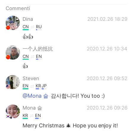
Deutsch
日本語
Commenti
한국어
Русский
Dina
2021.02.26 18:29
CN
RU
ไทย
Indonesia
👍👍
Türkçe
Tiếng Việt
一个人的抵抗
2020.12.26 10:34
CN
EN
Português
👍
Steven
2020.12.26 09:52
EN
KR
JP
@Mona 슬
감사합니다! You too :)
Mona 슬
2020.12.26 09:26
KR
EN
Merry Christmas 🎄 Hope you enjoy it!