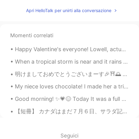
Apri HelloTalk per unirti alla conversazione
Momenti correlati
Happy Valentine's everyone! Lowell, actually I'm mostly just ignoring it since I'm single 😂 but m...
When a tropical storm is near and it rains most of the day, I like to bake. I don’t ever eat the...
明けましておめでとうございまーす🎉⛩🌅 皆さん、素敵な一年になりますよう〜 去年できなかったことを全部やって、しばらく会えなかった人と会って、素敵な思い出を作ってくださいねぇ〜 今年も今年なり...
My niece loves chocolate! I made her a triple chocolate birthday cake! A mi sobrina le encanta ...
Good morning! ✨💗😊 Today It was a full church service. I played two Christmas 🎄 Carols and one co...
【短冊】 カナダはまだ７月６日、サラダ記念日です。 日本ではもう７月７日、七夕ですね。 サラダ記念日は実話ではないです。野球デートで唐揚げのお弁当が褒められたエピソードをアレンジした短歌です...
Seguici