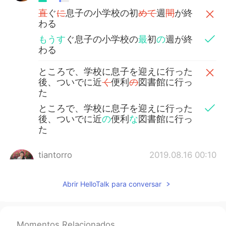
直
ぐ
に
息子の小学校の初
めて
週
間
が終
わる
もうす
ぐ息子の小学校の
最
初
の
週が終
わる
ところで、学校に息子を迎えに行った
後、ついでに近
く
便利
の
図書館に行っ
た
ところで、学校に息子を迎えに行った
後、ついでに近
の
便利
な
図書館に行っ
た
tiantorro
2019.08.16 00:10
JP
ES
直
ぐ
に
息子の小学校の初
めて
週
間
が終
Abrir HelloTalk para conversar
わる
もうす
ぐ息子の小学校の
最
初
の
週が終
わる
Momentos Relacionados