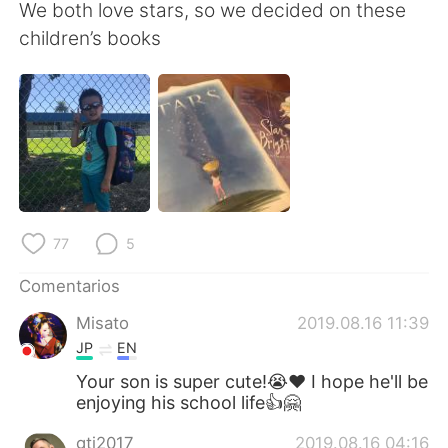
日本語
한국어
We both love stars, so we decided on these
children’s books
Русский
ไทย
Indonesia
Italiano
Türkçe
Tiếng Việt
Português
77
5
Comentarios
Misato
2019.08.16 11:39
JP
EN
Your son is super cute!😭❤️ I hope he'll be
enjoying his school life👍🤗
gtj2017
2019.08.16 04:16