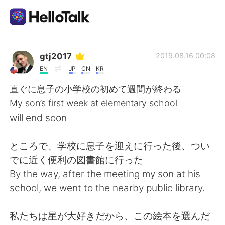
Aplicación de intercambio de idiomas
gtj2017
2019.08.16 00:08
EN
JP
CN
KR
AI Grammar Checker
直ぐに息子の小学校の初めて週間が終わる
My son’s first week at elementary school
Español
will end soon
ところで、学校に息子を迎えに行った後、つい
English
简体中文
でに近く便利の図書館に行った
By the way, after the meeting my son at his
繁體中文
العربية
school, we went to the nearby public library.
Français
Deutsch
私たちは星が大好きだから、この絵本を選んだ