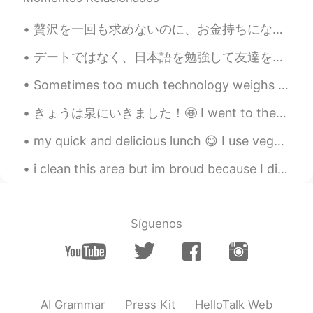
贅沢を一回も求めないのに、お金持ちになりたいとか、高級車とかはどうでもいい、ただ普通の身体が欲しくて、筋トレできる身体が欲しかった。そして日本に来てからめっちゃ禿げちゃった。僕はできるだけ他人を...
デートではなく、日本語を勉強して友達を作りたい It makes me sad when I get a new message and all they want to do is get w...
Sometimes too much technology weighs heavy on my mind and soul. 🍃 Often I need to take a break ...
きょうは泉にいきました！🤩 I went to the springs today!🤩 それはとてもきれいだった！ 🥰😍 It was so pretty!! 🥰😍 ここにいたい，しごとに...
my quick and delicious lunch 😋 I use vegetable broth, shiitake powder, and fermented soybean powd...
i clean this area but im broud because I did it.. If everyone on earth cares about keeping the ...
Síguenos
AI Grammar
Press Kit
HelloTalk Web