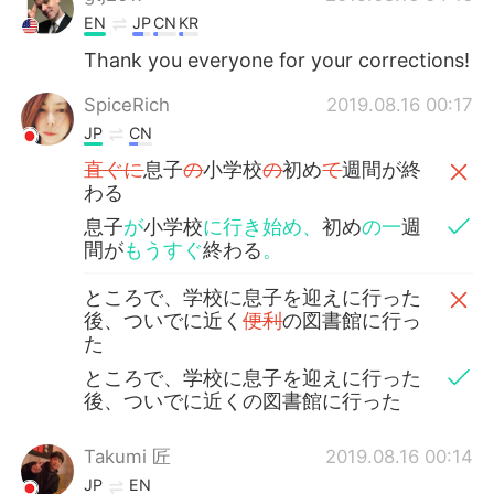
EN
JP
CN
KR
Thank you everyone for your corrections!
SpiceRich
2019.08.16 00:17
JP
CN
直ぐに
息子
の
小学校
の
初め
て
週間が終
わる
息子
が
小学校
に行き始め、
初め
の一
週
間が
もうすぐ
終わる
。
ところで、学校に息子を迎えに行った
後、ついでに近く
便利
の図書館に行っ
た
ところで、学校に息子を迎えに行った
後、ついでに近くの図書館に行った
Takumi 匠
2019.08.16 00:14
JP
EN