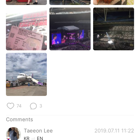
日本語
한국어
Русский
ไทย
Indonesia
Italiano
Türkçe
Tiếng Việt
Português
74
3
Comments
Taeeon Lee
2019.07.11 11:22
KR
EN