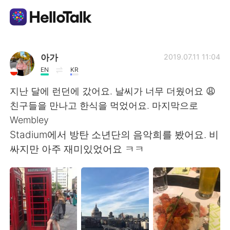
Language Exchange App
아가
2019.07.11 11:04
EN
KR
AI Grammar Checker
지난 달에 런던에 갔어요. 날씨가 너무 더웠어요 😩
친구들을 만나고 한식을 먹었어요. 마지막으로
English
Wembley
Stadium에서 방탄 소년단의 음악희를 봤어요. 비
싸지만 아주 재미있었어요 ㅋㅋ
简体中文
繁體中文
Español
العربية
Français
Deutsch