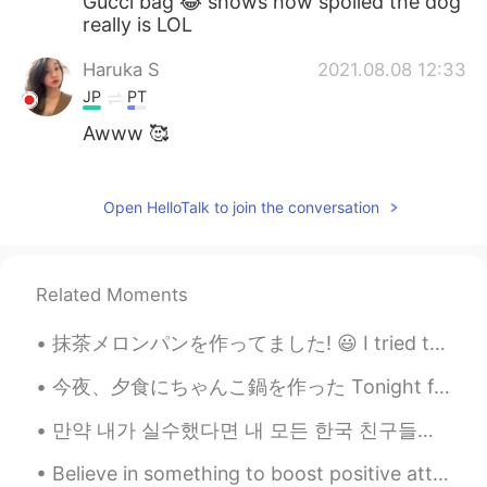
Gucci bag 😂 shows how spoiled the dog
really is LOL
Haruka S
2021.08.08 12:33
JP
PT
Awww 🥰
Aki
2021.08.08 12:32
JP
EN
Open HelloTalk to join the conversation
Fluffy!!
Related Moments
抹茶メロンパンを作ってました! 😃 I tried to bake Matcha melonpan for the first time. I haven't baked anything i...
今夜、夕食にちゃんこ鍋を作った Tonight for dinner I made Chanko Hotpot 入れた肉はえび、鶏胸肉、そして手作り鶏団子 For the meats I pu...
만약 내가 실수했다면 내 모든 한국 친구들에게 나를 고쳐줘. 🤗❤️😊☺️👍🏻✌🏻📖💜💙💚📚🖋️🖊️📝 After freedom was restored to South Korea ...
Believe in something to boost positive attitude💕 ☀I believe I'll go to the beach.... So I just di...