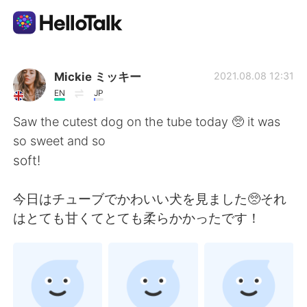
Language Exchange App
Mickie ミッキー
2021.08.08 12:31
EN
JP
AI Grammar Checker
Saw the cutest dog on the tube today 🥺 it was
so sweet and so
English
soft!
今日はチューブでかわいい犬を見ました🥺それ
简体中文
繁體中文
はとても甘くてとても柔らかかったです！
Español
العربية
Français
Deutsch