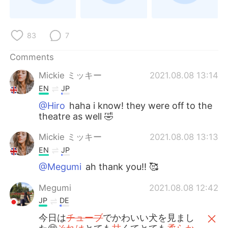
日本語
한국어
Русский
ไทย
83
7
Indonesia
Italiano
Comments
Mickie ミッキー
2021.08.08 13:14
Türkçe
Tiếng Việt
EN
JP
Português
@Hiro
haha i know! they were off to the
theatre as well 🤣
Mickie ミッキー
2021.08.08 13:13
EN
JP
@Megumi
ah thank you!! 🥰
Megumi
2021.08.08 12:42
JP
DE
今日は
チューブ
でかわいい犬を見まし