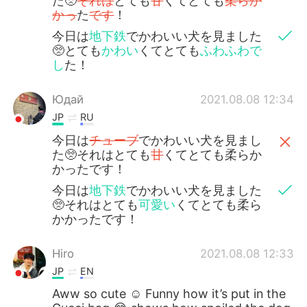
た🥺
それは
とても
甘
くてとても
柔らか
かっ
た
です
！
今日は
地下鉄
でかわいい犬を見ました
🥺とても
かわい
くてとても
ふわふわで
し
た！
Юдай
2021.08.08 12:34
JP
RU
今日は
チューブ
でかわいい犬を見まし
た🥺それはとても
甘
くてとても柔らか
かったです！
今日は
地下鉄
でかわいい犬を見ました
🥺それはとても
可愛い
くてとても柔ら
かかったです！
Hiro
2021.08.08 12:33
JP
EN
Aww so cute ☺️ Funny how it’s put in the