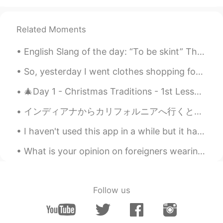
@星仙 They are all powerful animals I
think you will be like them..
Related Moments
白之帝君
2020.04.01 14:49
English Slang of the day: “To be skint” This phrase is used to describe having very little money...
CN
EN
JP
@吃鱼的饺子
他的意思是他用了翻译软件
So, yesterday I went clothes shopping for some shirts. Ended up buying a blue, a grey and a white...
星仙
2020.04.01 14:49
🎄Day 1 - Christmas Traditions - 1st Lesson🎄 Where better place to start than with the classic Ch...
CN
EN
インディアナからカリフォルニアへ行くとやっぱり緊張する。ずっと田舎に住んでいたわたしが子供の頃から都会に憧れていたからサンフランシスコに引っ越すことに対しては、やっとあの時の夢が叶ったかな。。そ...
@ Asgharr aly
i am go sleep
I haven't used this app in a while but it has been snowing recently in England so I built a snowm...
白之帝君
2020.04.01 14:49
What is your opinion on foreigners wearing a different countries traditional clothing? Do you thi...
CN
EN
JP
“爱”改为“喜欢”比较好，另外“您”一般用于对
长辈、老人或上级的尊称，表示尊敬的意思
（当然也有可能是谄媚），对年龄相差不大
Follow us
的人用“你”更好
Asgharr aly
2020.04.01 14:47