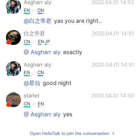
Asgharr aly
2020.04.01 14:52
EN
CN
@白之帝君
yas you are right..
白之帝君
2020.04.01 14:51
CN
EN
JP
@ Asgharr aly
exactly
Asgharr aly
2020.04.01 14:51
EN
CN
@星仙
good night
starlet
2020.04.01 14:50
CN
EN
@ Asgharr aly
yes
Asgharr aly
2020.04.01 14:49
Open HelloTalk to join the conversation
EN
CN