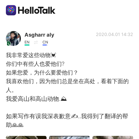
Language Exchange App
Asgharr aly
2020.04.01 14:32
EN
CN
AI Grammar Checker
我非常爱这些动物💓
你们中有些人也爱他们?
English
如果您爱，为什么要爱他们？
我喜欢他们，因为他们总是坐在高处，看着下面的
人。
简体中文
繁體中文
我爱高山和高山动物.⛰️
Español
العربية
如果写作有误我深表歉意✍️..我得到了翻译的帮
助🙏🙏
Français
Deutsch