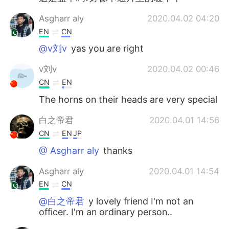
Asgharr aly
2020.04.02 04:20
EN
CN
@v刘v
yas you are right
v刘v
2020.04.02 00:46
CN
EN
The horns on their heads are very special
白之帝君
2020.04.01 14:56
CN
EN
JP
@ Asgharr aly
thanks
Asgharr aly
2020.04.01 14:54
EN
CN
@白之帝君
y lovely friend I'm not an
officer. I'm an ordinary person..