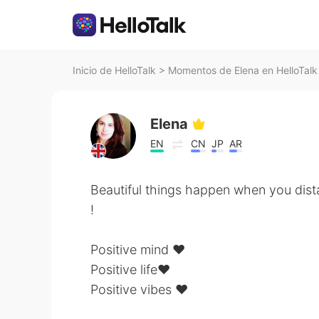
Inicio de HelloTalk
>
Momentos de Elena en HelloTalk
Elena
EN
CN
JP
AR
Beautiful things happen when you dista
!
Positive mind ❤️
Positive life❤️
Positive vibes ❤️