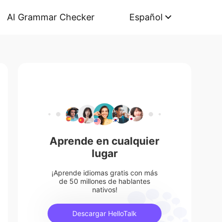
AI Grammar Checker
Español
Aprende en cualquier
lugar
¡Aprende idiomas gratis con más
de 50 millones de hablantes
nativos!
Descargar HelloTalk