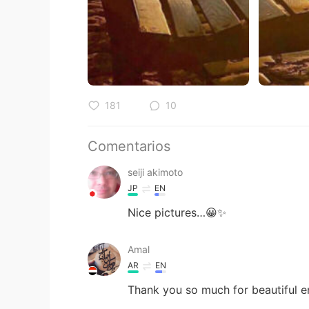
181
10
Comentarios
seiji akimoto
JP
EN
Nice pictures…😀✨
Amal
AR
EN
Thank you so much for beautiful 