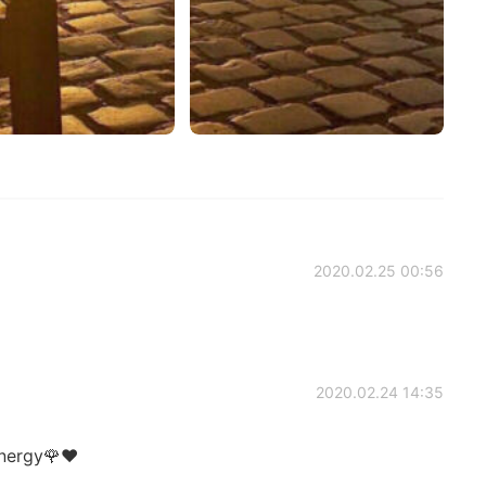
2020.02.25 00:56
2020.02.24 14:35
energy🌹❤