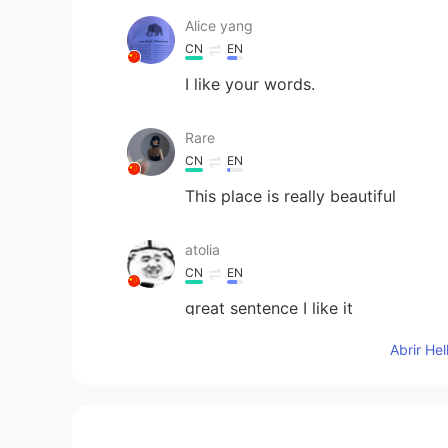
Alice yang
CN
EN
I like your words.
Rare
CN
EN
This place is really beautiful
atolia
CN
EN
great sentence I like it
Abrir He
Amanda
CN
EN
Thanks for positive energy🙏