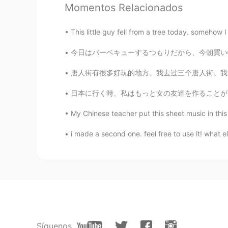
Momentos Relacionados
大伟作家
EN
CN
TH
This little guy fell from a tree today. somehow I
@Elena
当你远离消极,美好的事情
今日はバーベキューするつもりだから、今朝買い物した Today I intend to
源 Yuan
唐人街有很多好玩的地方。我去过三个唐人街。我觉得唐人街有最好吃的东西。今天我吃很多中国
CN
EN
日本に行く時、私はもっと女の友達を作ることができればいいでしょう。したいことがいっぱい
You are a positive woman
My Chinese teacher put this sheet music in this w
Silvia 曦
i made a second one. feel free to use it! what els
CN
EN
cannot believe I was there ten yea
叮当学屋
CN
EN
好美丽so beautiful
Síguenos