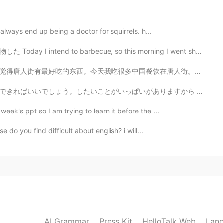
2020.02.24 12:20
 always end up being a doctor for squirrels. h...
就会来临。
 barbecue, so this morning I went shopping 買い物してる間に息...
2020.02.24 12:20
餐饮在唐人街。我吃了一碗馄饨。我也吃一点炸饺子。我很喜欢那个餐厅。有很多餐厅可以选择。但是那个最好吃。 你...
がありますから (可愛いカフェに行くとか、温泉に行くとか、旅行するとか！) It would be awes...
eek's ppt so I am trying to learn it before the ...
2020.02.24 12:19
e do you find difficult about english? i will...
rs ago
2020.02.24 12:07
AI Grammar
Press Kit
HelloTalk Web
Lang