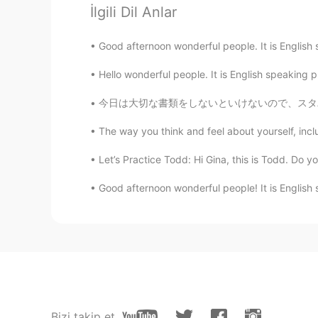
İlgili Dil Anlar
헬로
Good afternoon wonderful people. It is English
KR
EN
Hello wonderful people. It is English speaking 
ㅠㅠsorry i can,t speak english well
explanation well
今日は大切な書類をしないといけないので、スタバに行って書類をした Today I mus
The way you think and feel about yourself, incl
헬로
KR
EN
Let’s Practice Todd: Hi Gina, this is Todd. Do y
Your case: “아빠한테 얘기하지 마
Good afternoon wonderful people! It is English 
헬로
KR
EN
@올리
If you puote sentance tha
example, mom said 사랑해, 아들아 at l
my mom said 사랑해, 아들아 : 
Bizi takip et