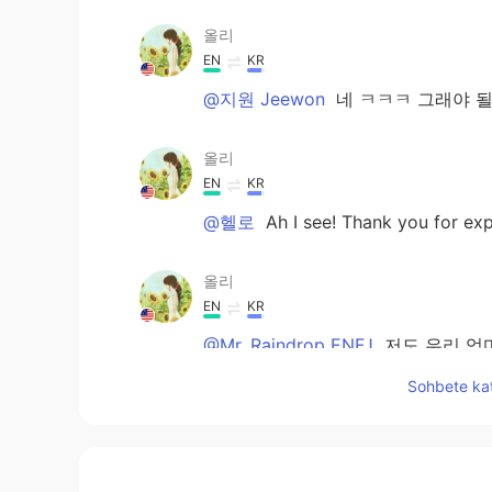
올리
EN
KR
@지원 Jeewon
네 ㅋㅋㅋ 그래야 될
올리
EN
KR
@헬로
Ah I see! Thank you for expl
올리
EN
KR
@Mr. Raindrop ENFJ
저도 우리 엄마
예요! 엄마 아빠는 둘다 한국분이시
Sohbete kat
지원 Jeewon
KR
ES
ㅋㅋ No English 라고 하셔야 될것