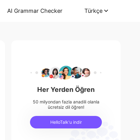
AI Grammar Checker
Türkçe
Her Yerden Öğren
50 milyondan fazla anadili olanla
ücretsiz dil öğren!
HelloTalk'u indir