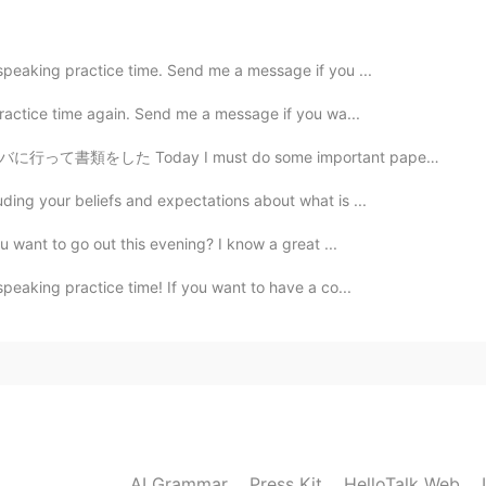
2019.07.17 08:07
 speaking practice time. Send me a message if you ...
practice time again. Send me a message if you wa...
 .i dont know that you will understand my
t do some important paperwork, so I went to Starbucks...
uding your beliefs and expectations about what is ...
2019.07.17 08:04
ou want to go out this evening? I know a great ...
~”라고 하시면서
speaking practice time! If you want to have a co...
2019.07.17 08:03
t someone will say, you should use 직접인용. For
ast night and today, you want to tell someone that
엄마가 어제 밤에 “사랑해, 아들아” 라고 말했어
AI Grammar
Press Kit
HelloTalk Web