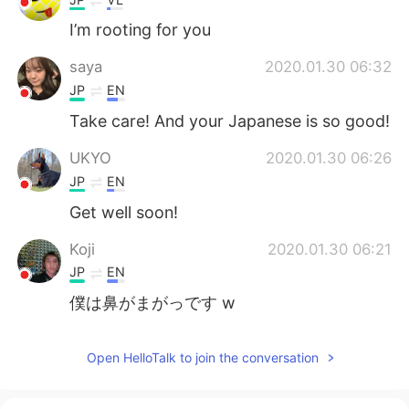
I’m rooting for you
saya
2020.01.30 06:32
JP
EN
Take care! And your Japanese is so good!
UKYO
2020.01.30 06:26
JP
EN
Get well soon!
Koji
2020.01.30 06:21
JP
EN
僕は鼻がまがっです w
Open HelloTalk to join the conversation