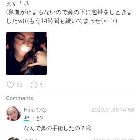
日本語
한국어
ます！👃
(鼻血が止まらないので鼻の下に包帯をしときま
Русский
ไทย
したw)((もう14時間も続いてまっせ(◦︎˙-˙◦︎)
Indonesia
Italiano
Türkçe
Tiếng Việt
Português
63
9
Comments
Hina ひな
2020.01.30 14:58
JP
EN
なんで鼻の手術したの？🤔