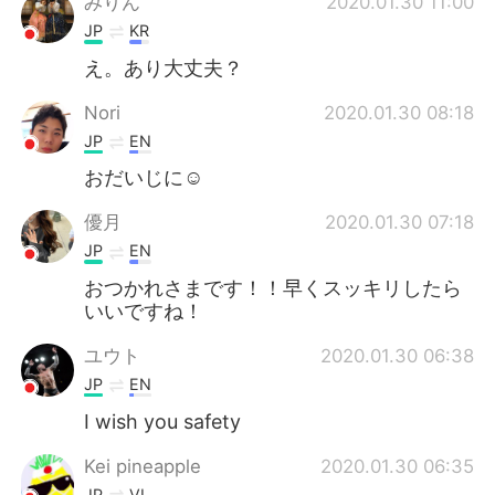
みりん
2020.01.30 11:00
JP
KR
え。あり大丈夫？
Nori
2020.01.30 08:18
JP
EN
おだいじに☺️
優月
2020.01.30 07:18
JP
EN
おつかれさまです！！早くスッキリしたら
いいですね！
ユウト
2020.01.30 06:38
JP
EN
I wish you safety
Kei pineapple
2020.01.30 06:35
JP
VL