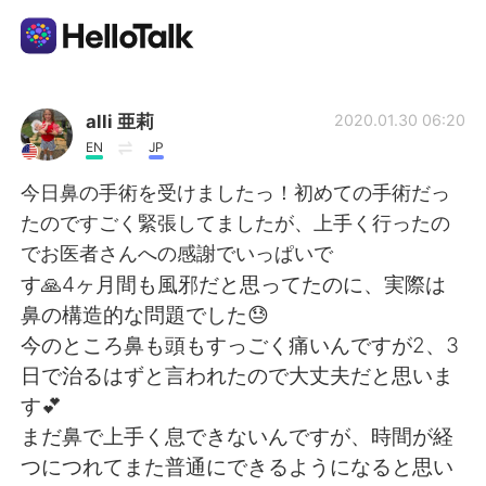
Language Exchange App
alli 亜莉
2020.01.30 06:20
EN
JP
AI Grammar Checker
今日鼻の手術を受けましたっ！初めての手術だっ
たのですごく緊張してましたが、上手く行ったの
English
でお医者さんへの感謝でいっぱいで
す🙏4ヶ月間も風邪だと思ってたのに、実際は
鼻の構造的な問題でした😓
简体中文
繁體中文
今のところ鼻も頭もすっごく痛いんですが2、3
日で治るはずと言われたので大丈夫だと思いま
Español
العربية
す💕
まだ鼻で上手く息できないんですが、時間が経
Français
Deutsch
つにつれてまた普通にできるようになると思い