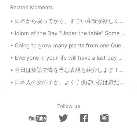
Related Moments
日本から戻ってから、すごい和食が欲しくなりました... 😭 日本を旅行した前にあんまりなんの和食食べなかったから日本で食べたものはほとんど全部初めて食べました。オーストラリアで普通に食べるものと...
Idiom of the Day “Under the table” Some business owners may pay their workers in cash only. Th...
Going to grow many plants from one Queen of Night plant 😊 It’s one of the rarest flowers in the w...
Everyone in your life will have a last day with you and you won’t even know when it’ll be. So be ...
今日は英語で青を含む表現を紹介します！🔵 1）Out of the Blue ★意味 →「Out of the Blue」を日本語に直訳すると「青の中から」になります。「Out of the ...
日本人の女の子さ、よく子供ぽい顔は嫌だって言う。大人ぽいになりたいって。いっぱい化粧使って、顔を隠して、女性的になりたい。アンジェリナジョーリーみたい。でしょ？ でも、ディズニーランドに行く。...
Follow us