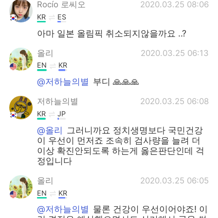
Rocío 로씨오
2020.03.25 08:06
KR
ES
아마 일본 올림픽 취소되지않을까요 ..?
올리
2020.03.25 06:13
EN
KR
@저하늘의별
부디 🙏🙏🙏
저하늘의별
2020.03.25 06:08
KR
JP
@올리
그러니까요 정치생명보다 국민건강
이 우선이 먼저죠 조속히 검사량을 늘려 더
이상 확진안되도록 하는게 옳은판단인데 걱
정입니다
올리
2020.03.25 06:05
EN
KR
@저하늘의별
물론 건강이 우선이어야죠! 이