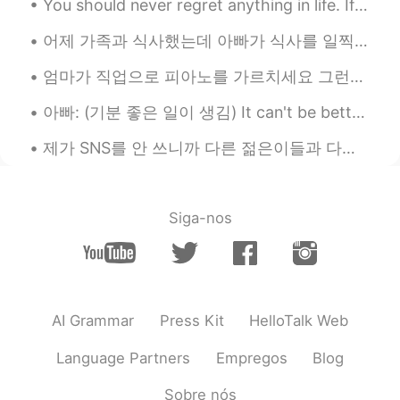
You should never regret anything in life. If it's good, it's wonderful. If it's bad, it is expe...
어제 가족과 식사했는데 아빠가 식사를 일찍 마치고 방 나가는데 불을 끄셨어요 언니: 아이 아빠!! 우린 아직 먹고 있잖아!! 아빠: 어두운데서 식사하는 게 좋아. 너무 밝으...
엄마가 직업으로 피아노를 가르치세요 그런데 그냥 피아노 선생님이 아니라 음악 치료사니까 주로 다른 선생님들이 피아노 학생으로 잘 안 받아주는 사람들을 가르치세요 (장애인, 양...
아빠: (기분 좋은 일이 생김) It can't be better. 나: 아빠 내가 저번에 가르쳐줬잖아. 그게 아니고 'It can't get any better than t...
제가 SNS를 안 쓰니까 다른 젊은이들과 다른 점 여러개 있는 거 같지만 분명한 차이 하나는 사진을 비교적으로 많이 안 찍는거에요 미국에서 젊은 10대, 20대초반들이 제일 ...
Siga-nos
AI Grammar
Press Kit
HelloTalk Web
Language Partners
Empregos
Blog
Sobre nós