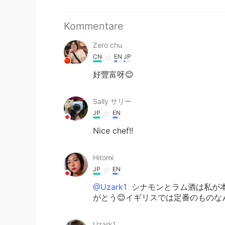
Kommentare
Zero chu
CN
EN
JP
好豐富呀😊
Sally サリー
JP
EN
Nice chef!!
Hitomi
JP
EN
@Uzark1
シナモンとラム酒は私が
がとう😊イギリスでは定番のものな
Uzark1