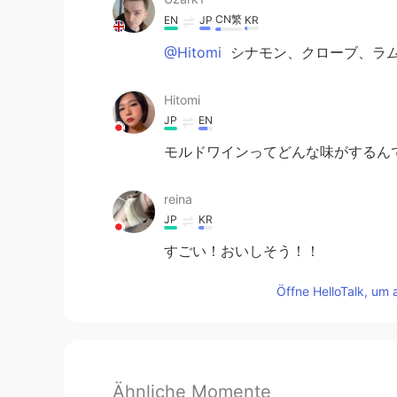
CN繁
EN
JP
KR
@Hitomi
シナモン、クローブ、ラ
Hitomi
JP
EN
モルドワインってどんな味がするんで
reina
JP
KR
すごい！おいしそう！！
Öffne HelloTalk, um 
Ähnliche Momente