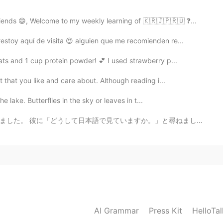
ends 😄, Welcome to my weekly learning of 🇰🇷🇯🇵🇷🇺 ❓...
?estoy aquí de visita 😍 alguien que me recomienden re...
ats and 1 cup protein powder! 💕 I used strawberry p...
 that you like and care about. Although reading i...
he lake. Butterflies in the sky or leaves in t...
か。」と尋ねました。 日本語で言いましたから、彼が「何？」だけと言った。 🇺🇸Today my son w...
AI Grammar
Press Kit
HelloTa