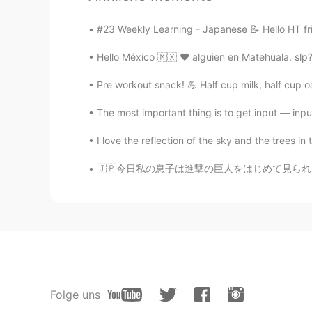
#23 Weekly Learning - Japanese 📝 Hello HT fri
Hello México 🇲🇽 ❤️ alguien en Matehuala, slp
Pre workout snack! 💪 Half cup milk, half cup o
The most important thing is to get input — input
I love the reflection of the sky and the trees in t
🇯🇵今日私の息子は進撃の巨人をはじめて見られました。 彼に「どうして日本語で見ています
Folge uns