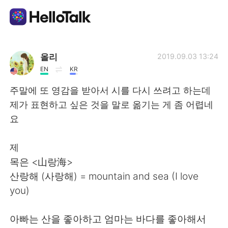
語学交換アプリ
올리
2019.09.03 13:24
EN
KR
AI Grammar Checker
주말에 또 영감을 받아서 시를 다시 쓰려고 하는데
제가 표현하고 싶은 것을 말로 옮기는 게 좀 어렵네
日本語
요
제
English
简体中文
목은 <山랑海>
산랑해 (사랑해) = mountain and sea (I love
繁體中文
Español
you)
العربية
Français
아빠는 산을 좋아하고 엄마는 바다를 좋아해서