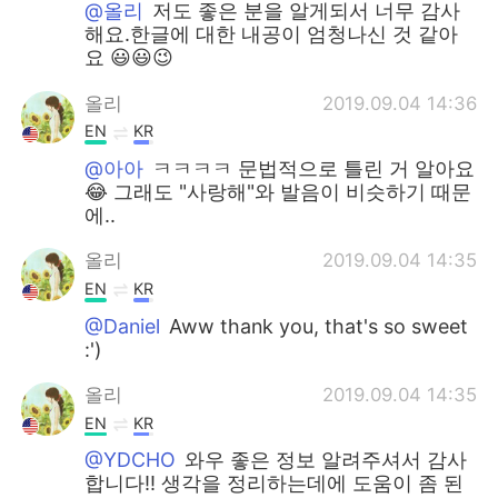
@올리
저도 좋은 분을 알게되서 너무 감사
해요.한글에 대한 내공이 엄청나신 것 같아
요 😃😃😉
올리
2019.09.04 14:36
EN
KR
@아아
ㅋㅋㅋㅋ 문법적으로 틀린 거 알아요
😂 그래도 "사랑해"와 발음이 비슷하기 때문
에..
올리
2019.09.04 14:35
EN
KR
@Daniel
Aww thank you, that's so sweet
:')
올리
2019.09.04 14:35
EN
KR
@YDCHO
와우 좋은 정보 알려주셔서 감사
합니다!! 생각을 정리하는데에 도움이 좀 된