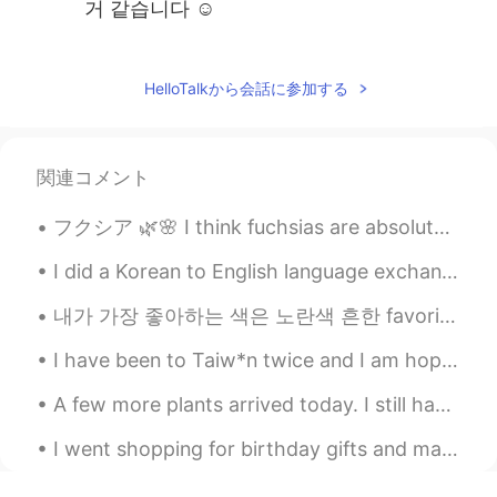
거 같습니다 ☺
올리
2019.09.04 14:31
EN
KR
HelloTalkから会話に参加する
@Lily @YDCHO @안미소
감사합니다~
올리
2019.09.04 14:30
関連コメント
EN
KR
フクシア 🌿🌸 I think fuchsias are absolutely gorgeous and unique. I want to create a designated fuchsi...
@Ssoila.Kim
아직 어떻게 나올지 모르겠지
만 감사합니다!! 😄
I did a Korean to English language exchange group meet up today 🇰🇷🇺🇸😁 We had delicious food and ...
태기
2019.09.04 13:45
내가 가장 좋아하는 색은 노란색 흔한 favorite color는 아니죠 ㅋㅋㅋ 무지개 중에 제일 인기 없는 색깔이래요 The least popular favorite co...
KR
JP
I have been to Taiw*n twice and I am hoping to return again. The landscape is beautiful and the f...
😁👍 시는 수수깨끼에요. 시를 쓰실때 참고
하세요😌
A few more plants arrived today. I still have 10 more coming! I'm really impressed with the size ...
올리
2019.09.04 13:10
I went shopping for birthday gifts and made food again today 😁 How did you all sleep? Did you ge...
EN
KR