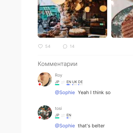
54
14
Комментарии
Roy
JP
EN
UK
DE
@Sophie
Yeah I think so
tosi
JP
EN
@Sophie
that's belter