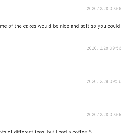
2020.12.28 09:56
me of the cakes would be nice and soft so you could
2020.12.28 09:56
2020.12.28 09:56

2020.12.28 09:55
ts of different teas, but I had a coffee ☕