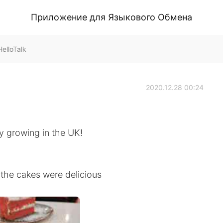
Приложение для Языкового Обмена
elloTalk
2020.12.28 00:24
ly growing in the UK!
 the cakes were delicious