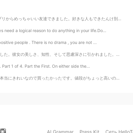
2020.12.28 00:32
た。好きな人もできたんけ別れちゃった！でも一番学んだ事は、人の事すぐ信じるのは絶対ダメ。一か月話しても分かん...
need a logical reason to do anything in your life.Do...
ositive people . There is no drama , you are not ...
2020.12.28 00:28
引かれました。2年もたたないうちに結婚しました。 この男性は私ほど運がついてないです。ちょっと興味があった...
かりだから食べれないわ
art 1 of 4. Part the First. On either side the...
ちょっと高いのに味が普通です。でもいい写真を撮られて嬉しいです。 I went to Kanazawa l...
2020.12.28 00:28
cky!
2020.12.28 00:26
AI Grammar
Press Kit
Сеть HelloT