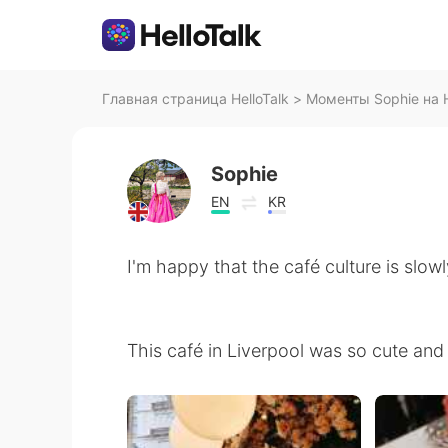
Главная страница HelloTalk
>
Моменты Sophie на H
Sophie
EN
KR
I'm happy that the café culture is slow
This café in Liverpool was so cute and