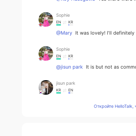
Sophie
EN
KR
@Mary
It was lovely! I'll definite
Sophie
EN
KR
@jisun park
It is but not as commo
jisun park
KR
EN
Cafè culture is not a common thin
Откройте HelloTalk,
Mary
KR
EN
The cafe looks really nice.