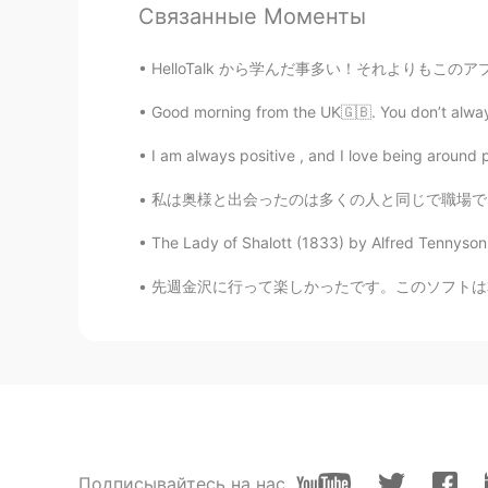
Связанные Моменты
Roy Hasegawa
HelloTalk から学んだ事多い！それよりもこのアプリからめっちゃいい友達できまし
JP
EN
Good morning from the UK🇬🇧. You don’t always 
Good also good for tea
I am always positive , and I love being around p
tosi
私は奥様と出会ったのは多くの人と同じで職場でした。彼女の美しさ、知性、そして思慮深さに
JP
EN
美味しいそうだわ… 歯を抜いたば
The Lady of Shalott (1833) by Alfred Tennyson. P
先週金沢に行って楽しかったです。このソフトは本当にきれいなので買ったかったです。値段が
Roy
JP
EN
UK
DE
😍😍😍 it's fashionable! U are so lu
𝚁𝚒
JP
EN
I like cafes very much.🤍
Подписывайтесь на нас