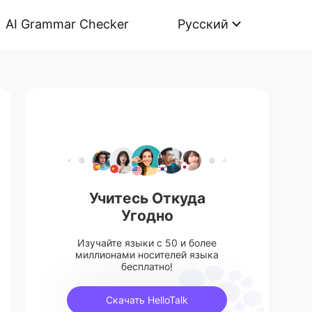
AI Grammar Checker
Русский
Учитесь Откуда
Угодно
Изучайте языки с 50 и более
миллионами носителей языка
бесплатно!
Скачать HelloTalk