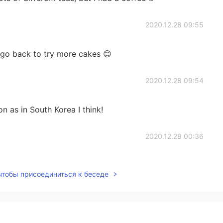
2020.12.28 09:55
ly go back to try more cakes 😊
2020.12.28 09:54
n as in South Korea I think!
2020.12.28 00:36
g in the UK?
 чтобы присоединиться к беседе
2020.12.28 00:34