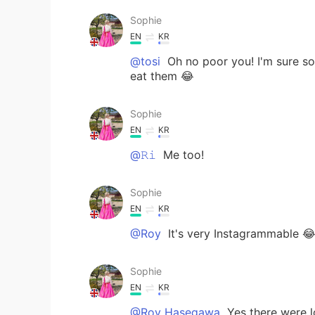
Sophie
EN
KR
@tosi
Oh no poor you! I'm sure so
eat them 😂
Sophie
EN
KR
@𝚁𝚒
Me too!
Sophie
EN
KR
@Roy
It's very Instagrammable 
Sophie
EN
KR
@Roy Hasegawa
Yes there were lo