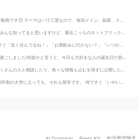
ングするの好き！バターと砂糖の香りが幸せな気持ちにし
メイン、副菜、スープも作ります〜 やっぱり動画撮ると、すぐブスになります… だからいつも顔を動画に出すのがす...
ットフリックスは韓国の映画やドラマばっかりです…全世界同時にリリースドラマ以外のはほぼ韓国ドラマですし、ア...
い？」「いつか君の手料理を食べてみたい」みたいなメッセージを送って来る人が多すぎ！ もう何回も言ったのに、...
人の誕生日だ🎂高いレストランに行くより、手作り料理を食べたいって言われたから、家でステーキや唐揚げとかブロ...
ずに公開したりしたし、一番影響されたのはやっぱり自分の情緒だった…寝ることどころか、食欲もなくて、普通に集...
何ですぐ「いやいやいや、留学じゃないよ、オレはあんな遊びじゃなくて、3、4年もいたよ」みたいな反抗的な反応...
外語學習聊天
AI Grammar
Press Kit