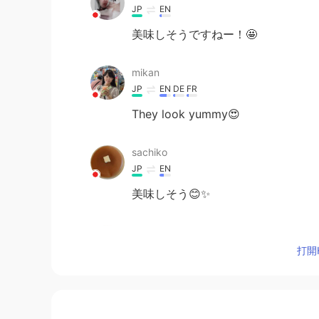
JP
EN
美味しそうですねー！🤩
mikan
JP
EN
DE
FR
They look yummy😍
sachiko
JP
EN
美味しそう😊✨
次郎
JP
CN
打開H
菠萝包ですか？？ すごい美味しそう
Monica