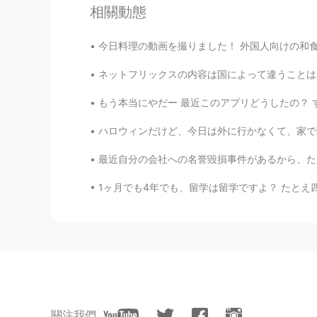
JP
EN
相關動態
私もストレスを感じた時に、ベーキ
今日料理の動画を撮りました！ 外国人向けの和食動画です🙃 テーマは一汁三菜なので、毎回
てくれる。
ネットフリックスの内容は国によって違うことはみんな知ってると思いますけど、最近こっちのネ
もう本当にやだー 最近このアプリどうしたの？ すぐ「近く住んでるね！」「お酒飲みに行かな
ハロウィンだけど、今日は外に行かなくて、家で過ごしました!何故かと言うと、今日も大好きな
最近自分の会社への名誉毀損事件があるから、たくさんの人と相談したり、色々な情報も止むを得
1ヶ月でも4年でも、留学は留学ですよ？ たとえ四年制の大学に入っても、それも留学です。 
關注我們