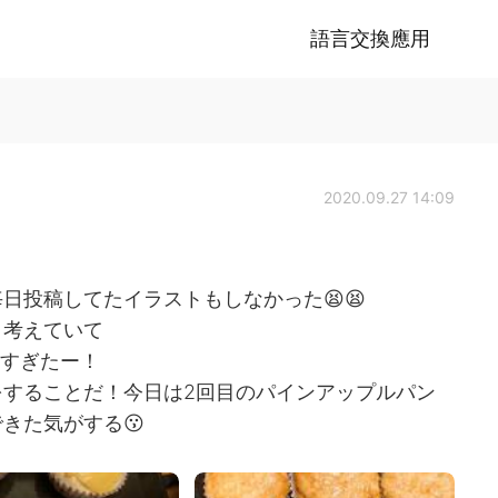
語言交換應用
2020.09.27 14:09
日投稿してたイラストもしなかった😫😫
々考えていて
りすぎたー！
することだ！今日は2回目のパインアップルパン
きた気がする😗