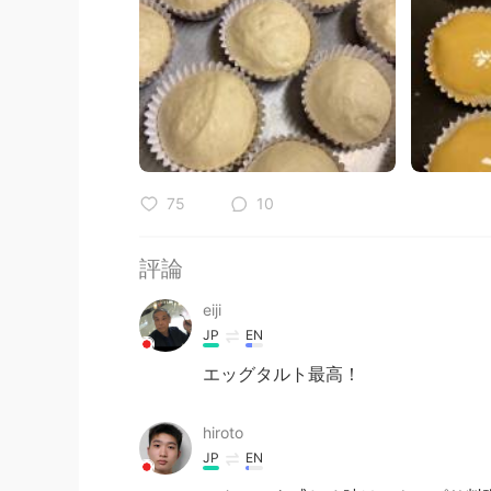
75
10
評論
eiji
JP
EN
エッグタルト最高！
hiroto
JP
EN