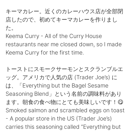
Deutsch
日本語
キーマカレー。近くのカレーハウス店が全部閉
한국어
Русский
店したので、初めてキーマカレーを作りまし
た。
ไทย
Indonesia
Keema Curry - All of the Curry House
restaurants near me closed down, so I made
Türkçe
Tiếng Việt
Keema Curry for the first time.
Português
トーストにスモークサーモンとスクランブルエ
ッグ。アメリカで人気の店 (Trader Joe’s) に
は、「Everything but the Bagel Sesame
Seasoning Blend」という名前の調味料があり
ます。朝食の食べ物にとても美味しいです！😋
Smoked salmon and scrambled eggs on toast
- A popular store in the US (Trader Joe’s)
carries this seasoning called “Everything but