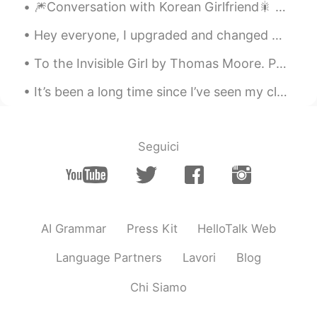
です！
（This is not a literal
🎆Conversation with Korean Girlfriend🎇 한국 여자 친구와의 대화 🤖Part 1 Me: What do you want to eat? Gir...
translation, but it sounds more
natural, I think.）
Hey everyone, I upgraded and changed my phone recently about a week ago and I lost alllllll my m...
To the Invisible Girl by Thomas Moore. Part 6 of 6. Sweet Spirit! if such be your magical powe...
Aya ஐ
2020.10.30 03:28
JP
EN
It’s been a long time since I’ve seen my close friend, because she living in Korea! 😭😭😭 I missed ...
全部おいしそう！😋私もトレジョの
Evening but the Bagel Sesameの調味料を
使っています。これは本当に重宝しますよ
Seguici
ね✨ 日本語の「おいしい」は塩辛い物にも
甘い物にも、何にでも使えます。 It tastes
good! = おいしい!
satoko
2020.10.30 03:16
AI Grammar
Press Kit
HelloTalk Web
JP
EN
FR
tastes good!! とか、 tasty ！! とか、そん
Language Partners
Lavori
Blog
な感じかなと思います。 "おいしい" は、
どんな種類の 味でも、使えますよ😁👌 塩
Chi Siamo
味がきいて おいしい！ ピリピリ辛(から)く
て おいしい！ 甘くて おいしい！ 苦味があ