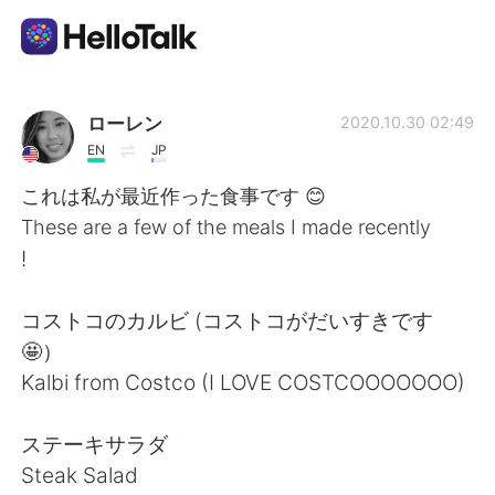
App di scambio linguistico
ローレン
2020.10.30 02:49
EN
JP
AI Grammar Checker
これは私が最近作った食事です 😊
These are a few of the meals I made recently
Italiano
!
コストコのカルビ (コストコがだいすきです
English
简体中文
🤩）
Kalbi from Costco (I LOVE COSTCOOOOOOO)
繁體中文
Español
ステーキサラダ
العربية
Français
Steak Salad