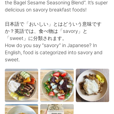
the Bagel Sesame Seasoning Blend”. It’s super
delicious on savory breakfast foods!
日本語で「おいしい」とはどういう意味です
か？英語では、食べ物は「savory」と
「sweet」に分類されます。
How do you say “savory” in Japanese? In
English, food is categorized into savory and
sweet.