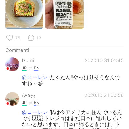
76
13
Commenti
Izumi
2020.10.31 01:45
JP
EN
@ローレン
たくたん‼️やっぱりそうなんで
すね～😃
Aya ஐ
2020.10.31 00:56
JP
EN
@ローレン
私は今アメリカに住んでいるん
です🇺🇸 トレジョはまだ日本に進出してい
ないと思います。日本に帰るときには、ト