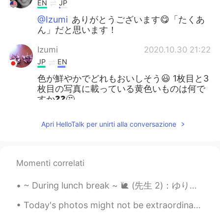
EN
JP
@Izumi
ありがとうございます😋「たくあ
ん」だと思います！
Izumi
2020.10.30 21:22
JP
EN
色が鮮やかでどれもおいしそう😃 1枚目と3
枚目の写真に載っている黄色いものは何で
すか❓❓🤔
Naomi
2020.10.30 04:33
Apri HelloTalk per unirti alla conversazione
JP
EN
DE
FR
全部美味しそう❣😍
Momenti correlati
Papa3
2020.10.30 03:48
JP
EN
~ During lunch break ~ 🐌 (先生 2)：ゆり先生は自炊してるんだって？ (↑ Teacher 1 の情報らしい 🥒) 🐢 (Yuri)：そうなんです。一人暮らしなので...
朝食の食べ物にとても美味しいです！
Today's photos might not be extraordinary photography-wise but do tell the story of a good delici...
朝食の食べ物に
使うと
とても美味しい