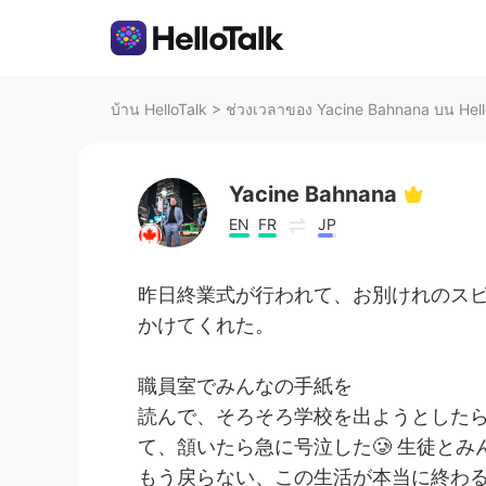
บ้าน HelloTalk
>
ช่วงเวลาของ Yacine Bahnana บน Hell
Yacine Bahnana
EN
FR
JP
昨日終業式が行われて、お別けれのス
かけてくれた。
職員室でみんなの手紙を
読んで、そろそろ学校を出ようとした
て、頷いたら急に号泣した🥲 生徒と
もう戻らない、この生活が本当に終わ