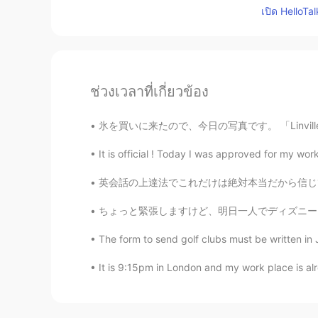
เปิด HelloTa
ช่วงเวลาที่เกี่ยวข้อง
氷を買いに来たので、今日の写真です。 「Linville Falls」は美しかった！ 
It is official ! Today I was approved for my work
英会話の上達法でこれだけは絶対本当だから信じて欲しいのは、ネイティブとネイティブじゃない
ちょっと緊張しますけど、明日一人でディズニー・シーに行くことにします！🏰🌋 いっぱい写
The form to send golf clubs must be written in 
It is 9:15pm in London and my work place is alread