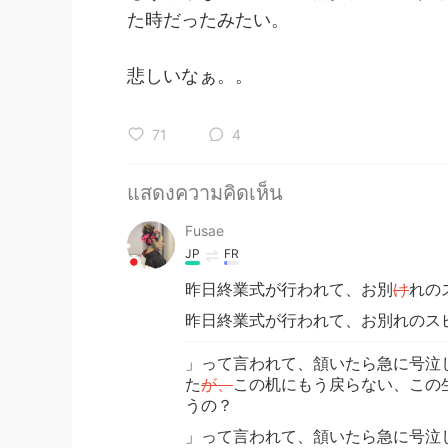
た時だったみたい。
悲しいなぁ。。
71
4
แสดงความคิดเห็น
Fusae
JP
FR
昨日終業式が行われて、お別
け
れの
昨日終業式が行われて、お別れのス
」って言われて、頷いたら急に号泣し
た
が、
この机にもう戻らない、この
うの？
」って言われて、頷いたら急に号泣