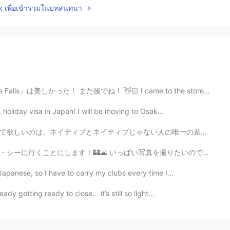
lk เพื่อเข้าร่วมในบทสนทนา
また後でね！ 👋🏻 I came to the store to buy ice, so here’s...
 holiday visa in Japan! I will be moving to Osak...
人の唯一の差は、知っている「フレーズ」と「ボキャブラリー」の量だと思います。 日本語でも頭の中で文法やらを...
真を撮りたいので、多分アトラクションを乗らないかもしれない。🎢 寂しくならないように、長い時で並べない方が良...
Japanese, so I have to carry my clubs every time I...
y getting ready to close... it’s still so light...