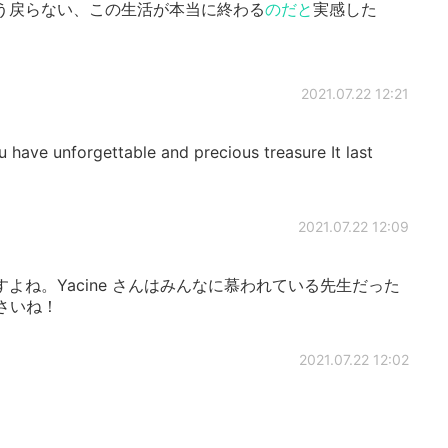
う戻らない、この生活が本当に終わる
のだと
実感した
2021.07.22 12:21
orgettable and precious treasure It last
2021.07.22 12:09
よね。Yacine さんはみんなに慕われている先生だった
さいね！
2021.07.22 12:02