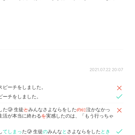
2021.07.22 20:07
スピーチをしました。
ピーチをしました。
た🥲 生徒
と
みんなさよならをした
のに
泣かなかっ
生活が本当に終わる
を
実感したのは、「もう行っちゃ
し
てしまっ
た🥲 生徒
の
みんな
と
さよならをした
とき