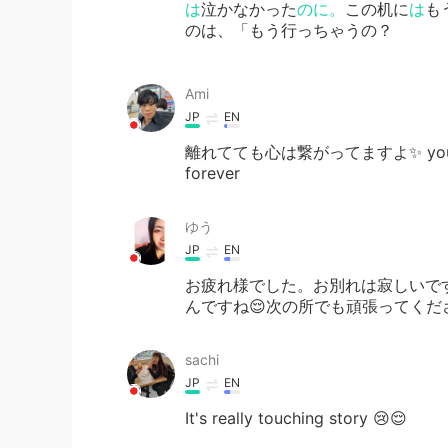
は
泣かなかった
のに。
この机に
は
も
のは、「もう行っちゃうの？
Ami
JP
EN
離れてても心は繋がってますよ✨ you have unf
forever
ゆう
JP
EN
お疲れ様でした。お別れは寂しいです
んですね😌次の所でも頑張ってくだ
sachi
JP
EN
It's really touching story 😢😌