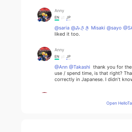
Anny
EN
JP
@saria @みさき Misaki @sayo @S
liked it too.
Anny
EN
JP
@Ann @Takashi
thank you for 
use / spend time, is that right? T
correctly in Japanese. I didn't kno
Anny
EN
JP
Open HelloTal
@Karin @ayuka @nana
thank you 
Takashi