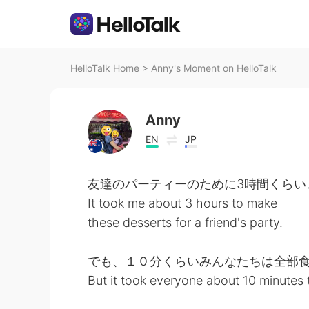
HelloTalk Home
>
Anny's Moment on HelloTalk
Anny
EN
JP
友達のパーティーのために3時間くらい
It took me about 3 hours to make
these desserts for a friend's party.
でも、１０分くらいみんなたちは全部
But it took everyone about 10 minutes t