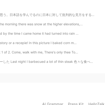
らいこのデザートを作っ
てい
た。
な見方をする外人が多すぎる。ありのままの日本を気に入らなないんだったら、気に入ってる国の言葉を学べば？日本...
らい
かけて
このデザートを作った。
e morning there was snow at the higher elevations,...
部食べた。
d by the time I came home it had turned into rain ...
食べ
終え
た。
tory or a recepie! In this picture I baked corn m...
、マンゴプリ、オ
リ
オティラミス。
キ、マンゴ
ー
プリ
ン
、オ
レ
オティラミス。
1 of 2. Come, walk with me, There's only thee To...
cued a lot of thin steak 色々な食べ物で使える It can be used i...
2019.10.05 11:56
hungry 😭❤️
2019.10.05 10:48
AI Grammar
Press Kit
HelloTal