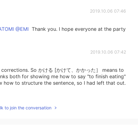
2019.10.06 07:46
ATOMI @EMI
Thank you. I hope everyone at the party
2019.10.06 07:42
the corrections. So かける [かけて、かかった］ means to
hanks both for showing me how to say "to finish eating"
w how to structure the sentence, so I had left that out.
2019.10.06 07:37
k to join the conversation
for the corrections. 😊
2019.10.05 14:50