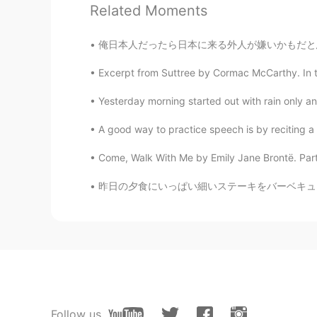
JP
EN
Related Moments
友達のパーティーのために3時間く
俺日本人だったら日本に来る外人が嫌いかもだと思う。日本語を学んでるのに日本に対して批判的
友達のパーティーのために3時間く
Excerpt from Suttree by Cormac McCarthy. In th
でも、１０分くらいみんな
たち
は全
Yesterday morning started out with rain only an
でも、１０分くらい
で
みんなは全部
A good way to practice speech is by reciting a s
デザートは、いちごとスイカケーキ
デザートは、いちごとスイカ
の
ケー
Come, Walk With Me by Emily Jane Brontë. Part 
昨日の夕食にいっぱい細いステーキをバーベキューした Last night I barbe
Yuharu
JP
EN
Oh!! Looks yummy!! You make me 
Ann
JP
EN
Follow us