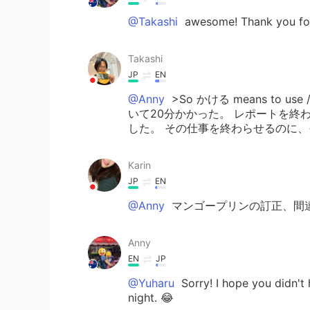
@Takashi
awesome! Thank you for 
Takashi
JP
EN
@Anny
>So かける means to use / s
いて20分かかった。 レポートを終
した。 その仕事を終わらせるのに、そ
Karin
JP
EN
@Anny
マンゴープリンの訂正、間違
Anny
EN
JP
@Yuharu
Sorry! I hope you didn't
night. 😂