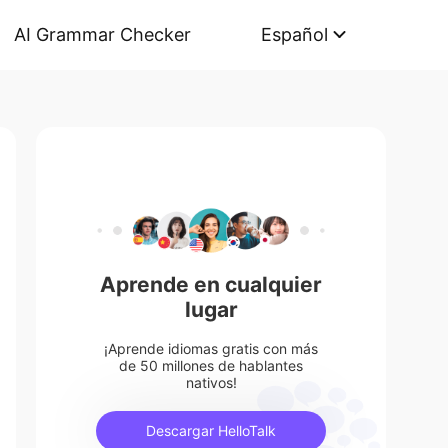
AI Grammar Checker
Español
Aprende en cualquier
lugar
¡Aprende idiomas gratis con más
de 50 millones de hablantes
nativos!
Descargar HelloTalk