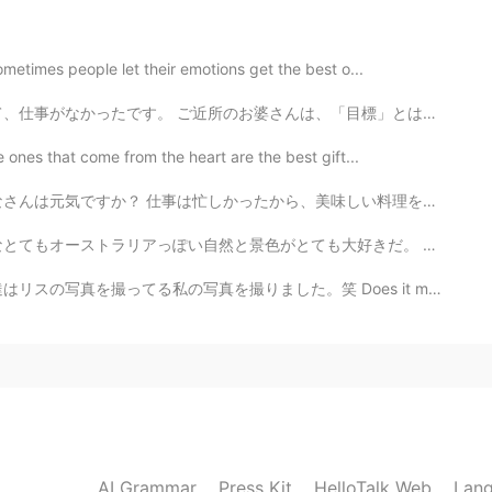
2020.09.18 03:49
metimes people let their emotions get the best o...
それは手作りバラ🌹だよ。ミニトマトから簡単で作れ
は、「目標」とは簡単に 達成できないのが人生だ！とフガフガ説教。 お婆さんには、数十年経ってもまだ達成出...
難しい。練習しなきゃ。 サーモンだ。ゆっくりに煮た。
e ones that come from the heart are the best gift...
2020.09.18 03:47
美味しい料理を食べに行かなかった。😵 でも最近は美味しいオムライスを食べましたから、それを話します！🤲🏻 ...
ても大好きだ。 オーストラリアの自然は自分の中で独特の感覚を引き出す。 アボリジニー人はこの感覚が精霊...
もう少し自然によりそってゆっくりいきていけるといい
た。笑 Does it make any sense? My friend took a photo o...
2020.09.18 03:44
😃 良いね😊色色から 感じるのは 良いね だけど鳥を
。🍗😍 それとも どんな味かな。
2020.09.18 01:35
AI Grammar
Press Kit
HelloTalk Web
Lang