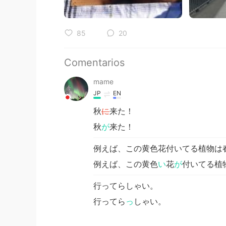
85
20
Comentarios
mame
JP
EN
秋
に
来た！
秋
が
来た！
例えば、この黄色花付いてる植物は
例えば、この黄色
い
花
が
付いてる植
行ってらしゃい。
行ってら
っ
しゃい。