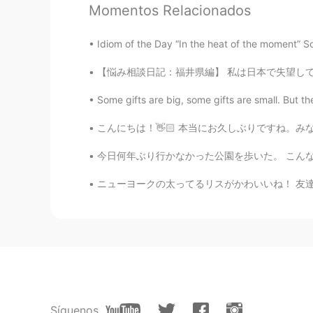
Momentos Relacionados
ernest
EN
JP
Idiom of the Day “In the heat of the moment” So
@Hana
訂正してくれてありがとう
【悩み相談日記：福井県編】 私は日本で失望して、仕事がなかったです。 ご近所のお婆さん
る😉 人参の形は🥕もうちょっと
Some gifts are big, some gifts are small. But th
Midori
こんにちは！👋🏻 本当にお久しぶりですね。みなさんは元気ですか？ 仕事は忙しかったから、
JP
EN
今日何年ぶり行かなかった公園を歩いた。 こんなとてもオーストラリアっぽい自然と景色がと
@ernest
いろいろ便利だけど人間も
な
ニューヨークの太ってるリスがかわいいね！ 友達はリスの写真を撮ってる私の写真を撮りまし
ernest
EN
JP
@Niko
コメントしてくれてありがとう
見たら、 だいたい美味しそうと 思う
Hana
Síguenos