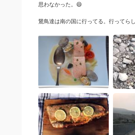
思わなかった。😄
鵞鳥達は南の国に行ってる。行ってら