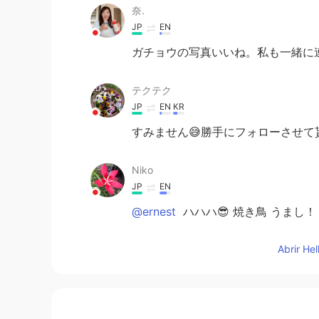
奈.
JP
EN
ガチョウの写真いいね。私も一緒に
テクテク
JP
EN
KR
すみません😅勝手にフォローさせて
Niko
JP
EN
@ernest
ハハハ😎 焼き鳥 うまし
Abrir He
ernest
EN
JP
@Midori
だよね！😌生活もうちょっと
読んだ事がある？