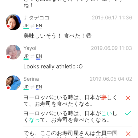
ね！
ナタデココ
2019.06.17 11:36
JP
EN
美味しいそう！ 食べた！😄
Yayoi
2019.06.09 11:03
JP
EN
Looks really athletic :O
Serina
2019.06.05 04:02
JP
EN
ヨーロッパにいる時は、日本が
寂
しく
て、お寿司を食べたくなる。
ヨーロッパにいる時は、日本が
こい
し
く
なっ
て、お寿司を食べたくなる。
でも、ここのお寿司屋さんは全員中国