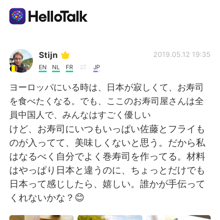
언어 교환 앱
Stijn
2019.05.12 19:35
EN
NL
FR
JP
AI Grammar Checker
ヨーロッパにいる時は、日本が寂しくて、お寿司
を食べたくなる。でも、ここのお寿司屋さんは全
한국어
員中国人で、みんなはすごく優しい
けど、お寿司にいつもいっぱい佐藤とフライも
のが入ってて、美味しくないと思う。だから私
English
简体中文
はなるべく自分でよく巻寿司を作ってる。材料
はやっぱり日本と違うのに、ちょっとだけでも
繁體中文
Español
日本って感じしたら、嬉しい。誰かが手伝って
くれないかな？😊
العربية
Français