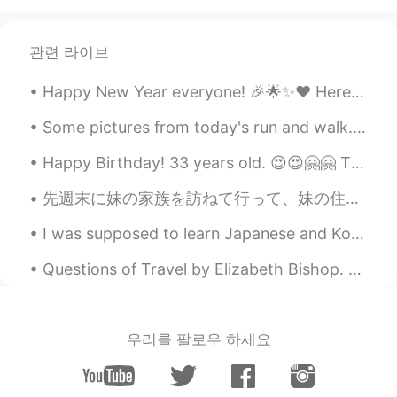
Aaya
2019.05.15 13:37
JP
EN
관련 라이브
おいしそう
Happy New Year everyone! 🎉🌟✨❤ Here are the closing lines from Marmion. My final book of 2019. I ...
Munetake Yasuzumi
2019.05.13 23:30
Some pictures from today's run and walk. A beautiful blue sky and lovely scenery make me feel ha...
JP
NL
Het is heel gezond 😏
Happy Birthday! 33 years old. 😍😍🤗🤗 Thanks for being a great sister. 💗💗💗 I look forward to celeb...
Stijn
2019.05.13 08:20
先週末に妹の家族を訪ねて行って、妹の住んでる街に用事もした Last weekend I visited my little sister’s family, and did some erra...
EN
NL
FR
JP
I was supposed to learn Japanese and Korean today but got drunk instead! 🥺🤷🏼‍♀️ I’m sorry, I’ll...
@yonghwa
Je comprends très bien... Ils
sont pas bon pour la santé non plus.
Questions of Travel by Elizabeth Bishop. Part 1 of 5. There are too many waterfalls here; the c...
Stijn
2019.05.13 08:18
EN
NL
FR
JP
우리를 팔로우 하세요
@Munetake Yasuzumi
Ja maar niet
gezond, he? ;)