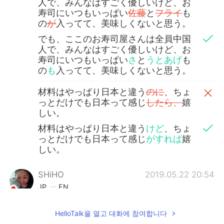
人で、みんなはすごく優しいけど、お
寿司にいつもいっぱい
佐藤
と
フライ
も
の
が
入ってて、美味しくないと思う。
でも、ここのお寿司屋さんは全員中国
人で、みんなはすごく優しいけど、お
寿司にいつもいっぱい
さ
と
うとあげ
も
の
も
入ってて、美味しくないと思う。
材料はやっぱり日本と違う
のに
、ちょ
っとだけでも日本って感じ
したら、
嬉
しい。
材料はやっぱり日本と違う
けど
、ちょ
っとだけでも日本って感じ
がすれば
嬉
しい。
SHiHO
2019.05.22 20:54
JP
EN
美味しいそう💕日本を好きでいてくれて、
HelloTalk을 열고 대화에 참여합니다
ありがとう😊