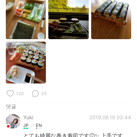
Deutsch
日本語
Русский
ไทย
Indonesia
Italiano
Türkçe
Tiếng Việt
Português
120
25
댓글
Yuki
2019.06.19 03:44
JP
EN
とても綺麗な巻き寿司です🙂✨ 上手です