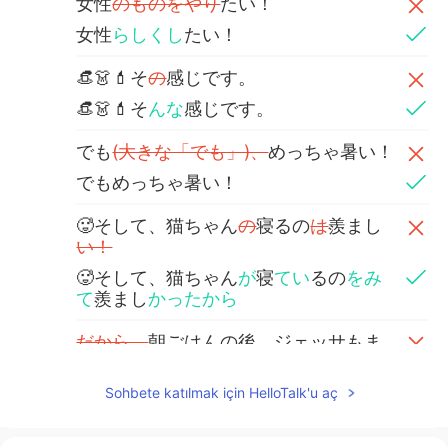
女性
のものをやり
たい！
女性
らしくし
たい！
👒👗💄そ
の
感じです。
👒👗💄そ
んな
感じです。
でも
(大きな「でも」)、
めっちゃ暑い！
でもめっちゃ暑い！
🥵そして、猫ちゃん
の
寝るの
は
羨まし
い！
🥵そして、猫ちゃん
が
寝
てい
るの
をみ
て
羨まし
かったから
だから、
朝ごはんの後、ジェッサもま
た寝ちゃった！
朝ごはんの後、ジェッサもまた寝ちゃ
Sohbete katılmak için HelloTalk'u aç
った！