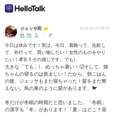
Dil Değişimi Uygulaması
ジェッサ民
2019.06.01 18:19
EN
PH
TL
JP
AI Grammar Checker
今日は休みです！実は、今日、着飾って、化粧し
て、外行って、買い物したい！女性のものをやり
Türkçe
たい！👒👗💄その感じです。でも(
大きな「でも」)、めっちゃ暑い！🥵そして、猫
ちゃんの寝るのは羨ましい！だから、朝ごはん
English
简体中文
の後、ジェッサもまた寝ちゃった！髪をまだ整
えない。鳥の巣のように髪があります。🐦
繁體中文
Español
冬だけが冬眠の時期だと思いました。「冬眠」
العربية
Français
の漢字も「冬」があります！「夏」はどこ？😩