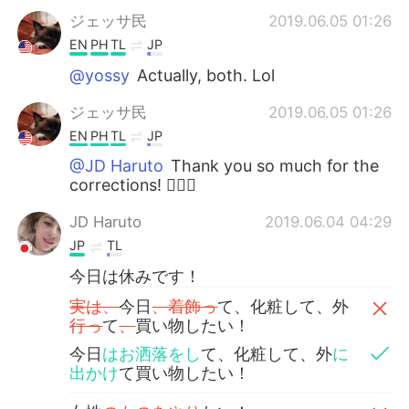
ジェッサ民
2019.06.05 01:26
EN
PH
TL
JP
@yossy
Actually, both. Lol
ジェッサ民
2019.06.05 01:26
EN
PH
TL
JP
@JD Haruto
Thank you so much for the
corrections! 🙇🏻‍♀️
JD Haruto
2019.06.04 04:29
JP
TL
今日は休みです！
実は、
今日
、着飾っ
て、化粧して、外
行っ
て
、
買い物したい！
今日
はお洒落をし
て、化粧して、外
に
出かけ
て買い物したい！