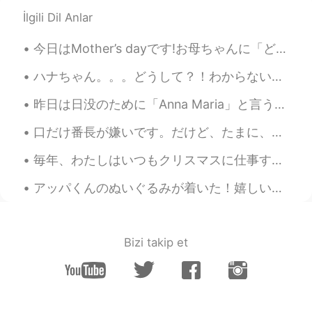
髪
を
まだ
整えない。
İlgili Dil Anlar
髪
が
まだ
ぐちゃぐちゃで
今日はMother’s dayです!お母ちゃんに「どんなプレゼントが欲しい？」と聞きました。お母ちゃんは「新しいIpadが欲しい！」と言いました。3年前、彼女にIpadを買いました。今、そのIp...
鳥の巣のように
髪があり
ます。
ハナちゃん。。。どうして？！わからない！本当にわからない。本当に悲しい。😢 みんなに優しい方がいい。。。たまに、人の本当な感じを知らないし、みんなに優しい方がいい。。。 うつ病は理解しにくいです...
鳥の巣のように
なって
ます。
昨日は日没のために「Anna Maria」と言う海辺に行きました。雨が降ってたから日没があまり見えなかった。それでも、色々な面白いことが撮れました。子供の頃から写真を撮ってたけど昨日まで、稲妻の...
🐦
口だけ番長が嫌いです。だけど、たまに、私も口だけ番長になってます。😩神様助けて〜 Based on this image, what English expression can you th...
冬だけが冬眠の時期だと思いました。
「
毎年、わたしはいつもクリスマスに仕事するを選びます。クリスマスにはいつも寂しい感じて、その感じを忘れるため、仕事してます。 仕事は鎮痛剤そうです。一時的に助けます。 家に帰る時間ように、鎮痛剤の...
冬だけが冬眠の時期だと思
って
いまし
た。「
アッパくんのぬいぐるみが着いた！嬉しい！😭 最近、レポートを書きながら、「Avatar: The Last Airbender」をまた見てました。知ってますか？これは一番好きなアメリカのカートゥ...
冬眠」の漢字も「冬」があります！「
夏」はどこ？
Bizi takip et
😩
天気アプリによると、今日は90F！
ウソ！