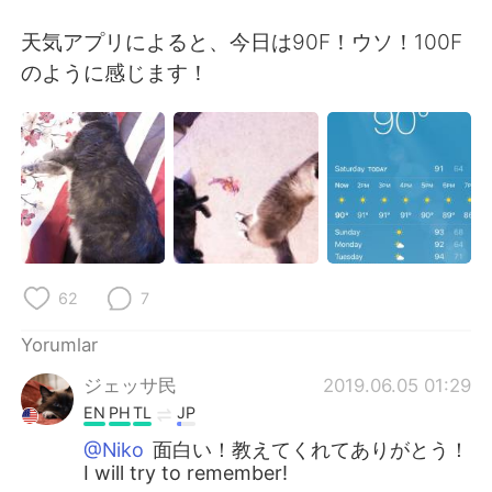
Deutsch
日本語
天気アプリによると、今日は90F！ウソ！100F
한국어
Русский
のように感じます！
ไทย
Indonesia
Italiano
Tiếng Việt
Português
62
7
Yorumlar
ジェッサ民
2019.06.05 01:29
EN
PH
TL
JP
@Niko
面白い！教えてくれてありがとう！
I will try to remember!