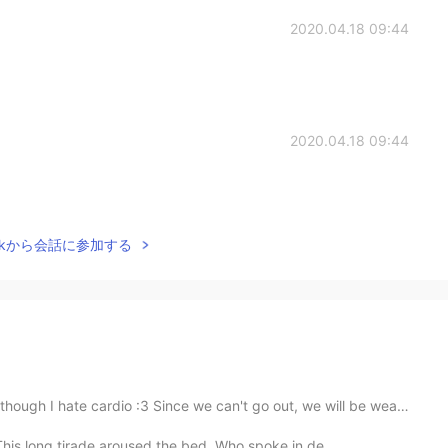
2020.04.18 09:44
2020.04.18 09:44
Talkから会話に参加する
rdio :3 Since we can't go out, we will be wearing them ...
his long tirade aroused the bed, Who spoke in de...