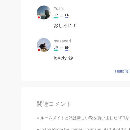
Yoshi
JP
EN
おしゃれ！
masanari
JP
EN
lovely 😊
Hello
関連コメント
ルームメイトと私は新しい靴を買いました~🧜‍♀️🌼 though I hate ca
In the Room by James Thomson. Part 9 of 13. T