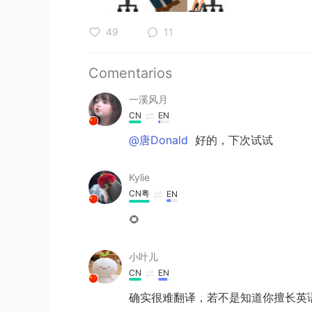
49
11
Comentarios
一溪风月
CN
EN
@唐Donald
好的，下次试试
Kylie
CN粤
EN
🌻
小叶儿
CN
EN
确实很难翻译，若不是知道你擅长英