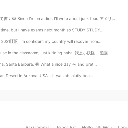
2021.07.02 09:57
diet, I’ll write about junk food アメリカのコンビニには色々なジャンクフー...
me time, but I have exams next month so STUDY STUDY...
内容☺.
2021🇮🇳 I’m confident my country will recover from...
2021.07.02 09:55
an use in the classroom, just kidding haha. 我是小妖怪， 逍遥...
nha, Santa Barbara. 😄 What a nice day ☀️ and pret...
an Desert in Arizona, USA. . It was absolutly bea...
2021.07.02 09:54
hat your Chinese is so good😄
2021.07.02 09:53
AI Grammar
Press Kit
HelloTalk Web
Lang