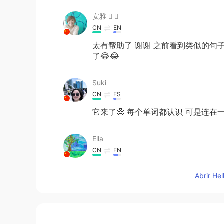
安雅  
CN
EN
太有帮助了 谢谢 之前看到类似的句
了😂😂
Suki
CN
ES
它来了🥸 每个单词都认识 可是连在
Ella
CN
EN
Thank you👍
Abrir He
개리 Gary
CN
VI
EN
KR
@唐Donald
thank you for sharing