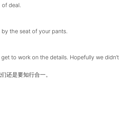
 of deal.
y by the seat of your pants.
 get to work on the details. Hopefully we didn’t
我们还是要知行合一。