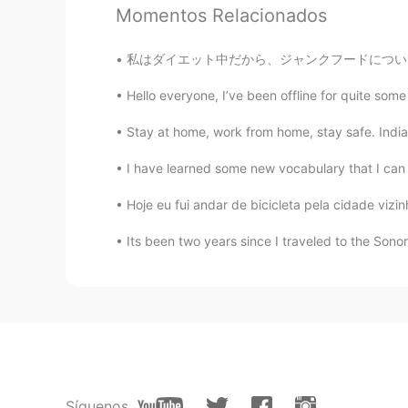
Momentos Relacionados
唐Donald
私はダイエット中だから、ジャンクフードについて書く😂 Since I’m on a 
EN
CN
Hello everyone, I’ve been offline for quite so
@一溪风月
thanks，有空试试看读
Stay at home, work from home, stay safe. India 
唐Donald
I have learned some new vocabulary that I c
EN
CN
@개리 Gary
nice 👍
Hoje eu fui andar de bicicleta pela cidade vizi
Its been two years since I traveled to the Sonor
一溪风月
CN
EN
Oh,sorry，actually I want to say t
一溪风月
CN
EN
Síguenos
Amazing!Your English is so good!!