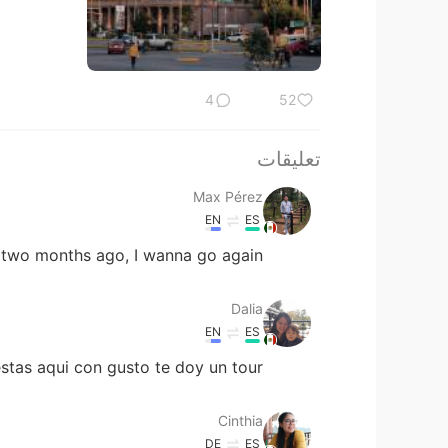
4
52
تعليقات
Max Pérez
EN
ES
 two months ago, I wanna go again 😊
Dalia
EN
ES
 estas aqui con gusto te doy un tour
Cinthia
DE
ES