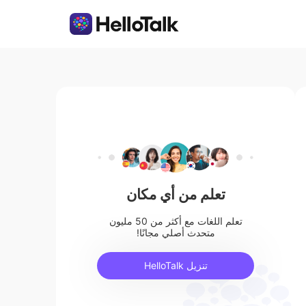
تعلم من أي مكان
تعلم اللغات مع أكثر من 50 مليون
متحدث أصلي مجانًا!
تنزيل HelloTalk