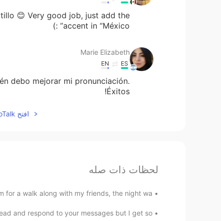
illo 😊 Very good job, just add the
accent in “México” :)
Marie Elizabeth
EN
ES
ién debo mejorar mi pronunciación.
Éxitos!
افتح HelloTalk للانضمام الى المحادثة
لحظات ذات صله
or a walk along with my friends, the night wa...
read and respond to your messages but I get so ...