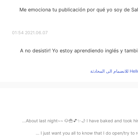
Me emociona tu publicación por qué yo soy de Salt
2021.06.07 01:54
A no desistir! Yo estoy aprendiendo inglés y tamb
About last night~~ 🐶🍟💕✨🌙 I have baked and took him f
I just want you all to know that I do open/try to 