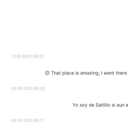
2021.06.23 12:26
That place is amazing, I went there
2021.06.20 05:08
Yo soy de Saltillo si aun
2021.06.17 00:04