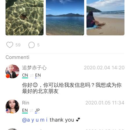
Deutsch
日本語
한국어
Русский
ไทย
Indonesia
59
5
Türkçe
Tiếng Việt
Commenti
Português
追梦赤子心
2020.02.04 14:20
CN
EN
你好😊，你可以给我发信息吗？我想成为你
最好的北京朋友
Rin
2020.01.05 11:34
EN
JP
@a y u m i
thank you 💕