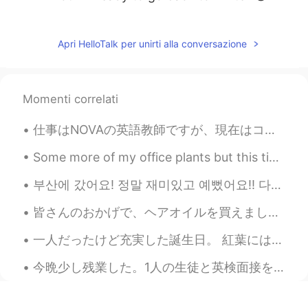
Apri HelloTalk per unirti alla conversazione
Momenti correlati
仕事はNOVAの英語教師ですが、現在はコロナ禍のため働いていなくて無期限ストライキ中です。私は東京のGeneral Support Unionにいますが、NOVAで働くほとんどの教師はGUにいま...
Some more of my office plants but this time the ones on my desk 😂. They are really simple and gro...
부산에 갔어요! 정말 재미있고 예뻤어요!! 다시 가고 싶어요~~ 🥰 지금은 서울에 돌아가고 있어요~ 내일은 수업이 있어요 ㅠㅠ 그리고 메시지하고 싶어요!! ❤️= 메시지 ...
皆さんのおかげで、ヘアオイルを買えました。😁 一昨日イオンモールに行って、ヘアオイルを買おうとしたら、いっぱいあって、迷ってましたから、売り場の写真を撮って、昨日ハロートークで投稿しました。🤓...
一人だったけど充実した誕生日。 紅葉にはちょっと遅くて残念たげとまだまだ綺麗だった！ 日本で留学してた時に学校旅行で日光に行ってて、携帯なくした。ほとんどの留学間の写真がなくなったからかなり...
今晩少し残業した。1人の生徒と英検面接を練習した。その子はとても優しくて頭いい。でも彼女は眠かった。今日試験があったから昨日遅く寝た。今日の練習はちょっと難しい。僕はアドバイス言ってあげた。最後...