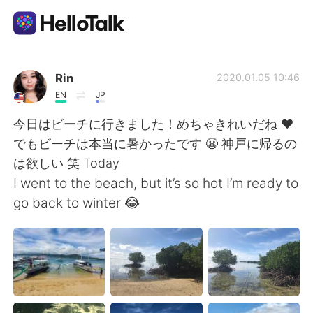
App di scambio linguistico
Rin
2020.01.05 10:46
EN
JP
AI Grammar Checker
今日はビーチに行きました！めちゃきれいだね ❤️
でもビーチは本当に暑かったです 😬 神戸に帰るの
Italiano
は欲しい 笑 Today
I went to the beach, but it’s so hot I’m ready to
go back to winter 😂
English
简体中文
繁體中文
Español
العربية
Français