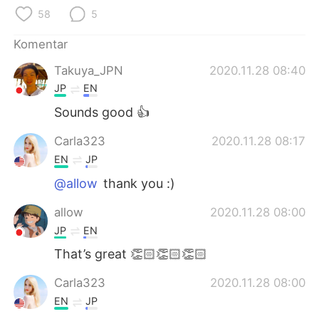
Deutsch
日本語
58
5
한국어
Русский
Komentar
Takuya_JPN
2020.11.28 08:40
ไทย
Italiano
JP
EN
Türkçe
Tiếng Việt
Sounds good 👍
Carla323
2020.11.28 08:17
Português
EN
JP
@allow
thank you :)
allow
2020.11.28 08:00
JP
EN
That’s great 👏🏻👏🏻👏🏻
Carla323
2020.11.28 08:00
EN
JP