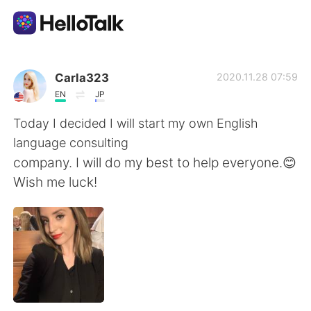
Aplikasi Pertukaran Bahasa
Carla323
2020.11.28 07:59
EN
JP
AI Grammar Checker
Today I decided I will start my own English
language consulting
Indonesia
company. I will do my best to help everyone.😊
Wish me luck!
English
简体中文
繁體中文
Español
العربية
Français