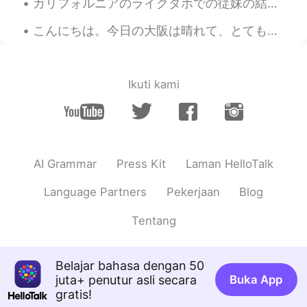
カリフォルニアのライクタホでの従妹の結婚式へ行った。短い間でしたのに、すごく楽しめた。ちょっと日焼けしたけど、カリフォルニアの暑さは今の札幌の寒さより良いと思う。 I went to my c...
こんにちは。今日の大阪は晴れて、とてもいい天気です。皆さんは今日は何をしましたか？私は今日から三連休休みがあります。今日はどこも行かずに、家事や、勉強をしました。久しぶりにパンダ🐼まんじゅうを作...
Ikuti kami
AI Grammar
Press Kit
Laman HelloTalk
Language Partners
Pekerjaan
Blog
Tentang
Belajar bahasa dengan 50
juta+ penutur asli secara
Buka App
gratis!