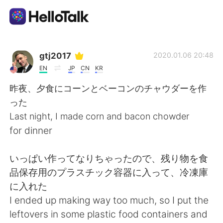
語言交換應用
gtj2017
2020.01.06 20:48
EN
JP
CN
KR
AI Grammar Checker
昨夜、夕食にコーンとベーコンのチャウダーを作
った
繁體中文
Last night, I made corn and bacon chowder
for dinner
English
简体中文
いっぱい作ってなりちゃったので、残り物を食
品保存用のプラスチック容器に入って、冷凍庫
Español
العربية
に入れた
I ended up making way too much, so I put the
Français
Deutsch
leftovers in some plastic food containers and