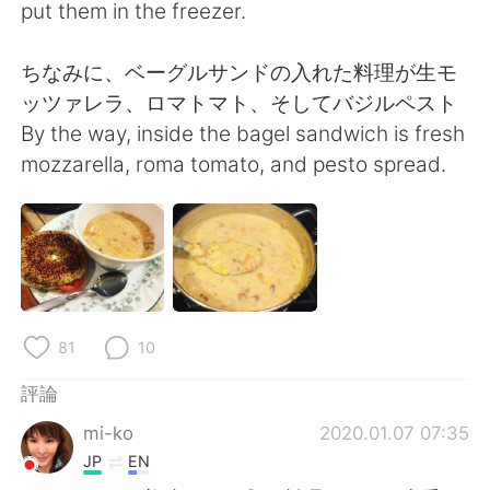
日本語
한국어
put them in the freezer.
Русский
ไทย
ちなみに、ベーグルサンドの入れた料理が生モ
ッツァレラ、ロマトマト、そしてバジルペスト
Indonesia
Italiano
By the way, inside the bagel sandwich is fresh
mozzarella, roma tomato, and pesto spread.
Türkçe
Tiếng Việt
Português
81
10
評論
mi-ko
2020.01.07 07:35
JP
EN