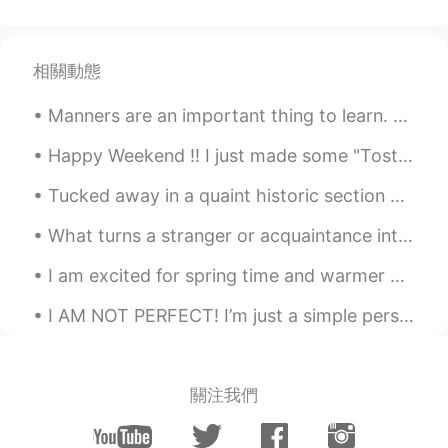
pesto spread.
gtj2017
2020.01.06 21:15
相關動態
EN
JP
CN
KR
Manners are an important thing to learn. Having good manners means acting in a way that is social...
@nana p
訂正をありがとう😊
Happy Weekend !! I just made some "Tostada's" I love Mexican food !! soooooooo good ! ｡◕‿◕｡...
nana p
2020.01.06 21:14
JP
EN
Tucked away in a quaint historic section of Peoria, AZ is Driftwood Coffee. The cafe was surroun...
ちなみに、ベーグルサンドの入れた
料
What turns a stranger or acquaintance into a friend? Do you know right away if you are going to l...
理が
生モッツァレラ、ロマトマト、そ
してバジルペスト
I am excited for spring time and warmer weather. Today I started to plant my seeds to get an earl...
ちなみに、ベーグルサンドの入れた
の
I AM NOT PERFECT! I’m just a simple person with a simple life! So, if I ever do make a mistake, ...
は
生モッツァレラ、ロマトマト、そし
てバジルペスト
gtj2017
2020.01.06 20:59
關注我們
EN
JP
CN
KR