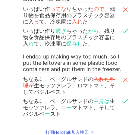
いっぱい作
ってな
りちゃった
ので
、残
り物を食品保存用のプラスチック容器
に入
っ
て、冷凍庫に
入れ
た
いっぱい作り
過ぎ
ちゃった
から
、残り
物を食品保存用のプラスチック容器に
入
れ
て、冷凍庫に
保存し
た
。
I ended up making way too much, so I
put the leftovers in some plastic food
containers and put them in the freezer.
ちなみに、ベーグルサンドの
入れた料
理が
生モッツァレラ、ロマトマト、そ
してバジルペスト
ちなみに、ベーグルサンドの
中身は
生
モッツァレラ、ロ
ー
マトマト、そして
バジルペ
ー
スト
By the way, inside the bagel sandwich is
打開HelloTalk加入聊天
fresh mozzarella, roma tomato, and