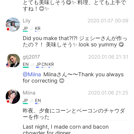
とても美味しそう😋✨ 料理、とても上手で
すね！😊✨
Lily
2020.01.07 00:09
JP
KR
Did you make that?!?! ジェシーさんが作っ
たの？！ 美味しそう✨ look so yummy 😋
gtj2017
2020.01.06 21:31
EN
JP
CN
KR
@Miina
Miinaさん〜〜Thank you always
for correcting 😊
Miina
2020.01.06 21:25
JP
EN
昨夜、夕食にコーンとベーコンのチャウダ
ーを作った
Last night, I made corn and bacon
chowder for dinner