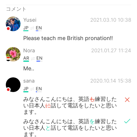
Deutsch
한국어
コメント
Русский
ไทย
Yusei
2021.03.10 10:38
JP
EN
Indonesia
Italiano
Please teach me British pronation!!
Türkçe
Tiếng Việt
Nora
2021.01.27 11:24
AR
EN
Português
Me..
sana
2020.10.14 15:38
JP
EN
みなさんこんにちは、英語
も
練習した
い日本人
に
話して電話をしたいと思い
ます。
みなさんこんにちは、英語
を
練習した
い日本人
と
話して電話をしたいと思い
ます。