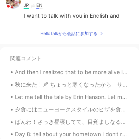
JP
EN
I want to talk with you in English and
Japanese.
HelloTalkから会話に参加する
関連コメント
And then I realized that to be more alive I had to be less afraid so I did it… I lost my fear and...
秋に来た！🍂 ちょっと寒くなったから。サーモンアラナジュを作ろう。ちょっと汁があるから。😍 秋だけど、けむりはまだあるから、世界はグレーになった。でも夏の思い出を持ってて色を見つけるかも。例...
Let me tell the tale by Erin Hanson. Let me tell the tale Of a girl who didn't stop, Who climbed...
夕食にはニューヨークスタイルのピザを食べています。 おいしい！🗽🍕😋 I am having New York style pizza for dinner. Delicious! 🗽🍕😋
ばんわ！さっき昼寝してて、目覚ましなる5分まえに起きた。ほんでトイレしながら(立ちながら男スタイル笑)急に目覚ましめっちゃなった。アホやからトイレしながら左手で電話だして、もちょっとでトイレの中...
Day 8: tell about your hometown I don’t really have a hometown, because I moved so much. But I’...