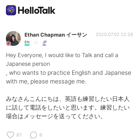
語学交換アプリ
Ethan Chapman イーサン
2020.07.02 22:28
EN
JP
AI Grammar Checker
Hey Everyone, I would like to Talk and call a
Japanese person
日本語
, who wants to practice English and Japanese
with me, please message me.
English
简体中文
みなさんこんにちは、英語も練習したい日本人
に話して電話をしたいと思います。練習したい
繁體中文
Español
場合はメッセージを送ってください。
العربية
Français
87
8