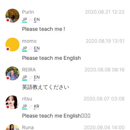
Purin
2020.08.21 12:22
JP
EN
Please teach me !
momo
2020.08.19 13:51
JP
EN
Please teach me English
REIRA
2020.08.08 08:16
JP
EN
英語教えてください
ritsu
2020.08.07 03:08
JP
KR
Please teach me English🙇🏻‍♀️
Runa
2020.08.04 14:00