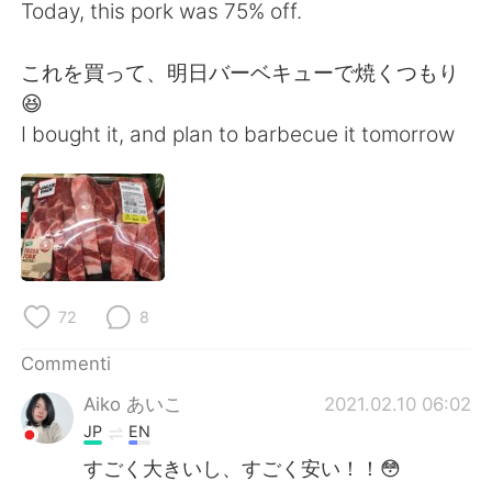
Deutsch
日本語
Today, this pork was 75% off.
한국어
Русский
これを買って、明日バーベキューで焼くつもり
😆
ไทย
Indonesia
I bought it, and plan to barbecue it tomorrow
Türkçe
Tiếng Việt
Português
72
8
Commenti
Aiko あいこ
2021.02.10 06:02
JP
EN
すごく大きいし、すごく安い！！😳