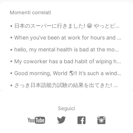
＄5.36？！😳😳😳
Momenti correlati
ayu
2021.02.03 20:55
JP
EN
日本のスーパーに行きました! 😁 やっとピザまんを見つけた!! 嬉しくて泣いちゃった 😭😭😭 美味しかった! インスタントカレーや牛丼も食べたことがないから食べるのが楽しみです 😁 アメリカ...
私の職場の近くに大きなスーパーがあ
When you’ve been at work for hours and then you check the time and it’s only been 45 minutes 🤦🏼‍♀️😭🙈
るので、私は昼休
憩
に
あ
そこに良く行
く
hello, my mental health is bad at the moment, could I please talk to one of you about it? it's 4a...
私の職場の近くに大きなスーパーがあ
My coworker has a bad habit of wiping her hands on the back of her pants every time she removes h...
るので、私は昼休
み
にそこに良く行く
Good morning, World 🌎!! It’s such a windy and chilly day here in South Florida. 🌬 Not sure how ...
さっき日本語能力試験の結果を出てきた! みんなと話すおかげで合格できた! HelloTalkの友達, 本当にありがとうございました! 今日 また作文を書いておいたから時間があれば,みてみて! ...
Seguici