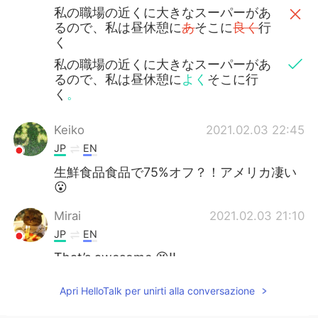
私の職場の近くに大きなスーパーがあ
るので、私は昼休憩に
あ
そこに
良く
行
く
私の職場の近くに大きなスーパーがあ
るので、私は昼休憩に
よく
そこに行
く
。
Keiko
2021.02.03 22:45
JP
EN
生鮮食品食品で75%オフ？！アメリカ凄い
😮
Mirai
2021.02.03 21:10
JP
EN
That’s awesome 😆‼️
Zooey
2021.02.03 21:01
Apri HelloTalk per unirti alla conversazione
JP
EN
KR
CN