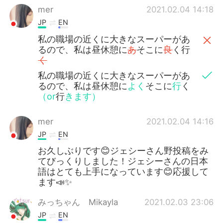
mer
2021.02.04 14:18
JP
EN
私の職場の近くに大きなスーパーがあ
るので、私は昼休憩に
あ
そこに
良
く行
く
私の職場の近くに大きなスーパーがあ
るので、私は昼休憩に
よく
そこに
行
く
（or
行
きます）
mer
2021.02.04 14:16
JP
EN
お久しぶりです😊ジェシーさん野投稿をみ
てびっくりしました！ジェシーさんの日本
語はとても上手になっています😊応援して
ます📣✨
みっちゃん Mikayla
2021.02.03 23:06
JP
EN