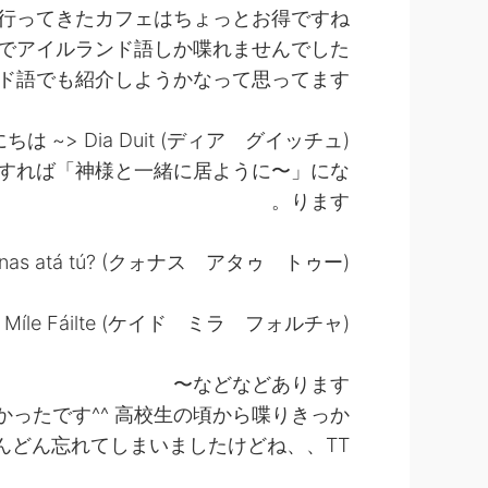
行ってきたカフェはちょっとお得ですね〜
でアイルランド語しか喋れませんでした。
語でも紹介しようかなって思ってます^^
ちは ~> Dia Duit (ディア グイッチュ)
。直訳すれば「神様と一緒に居ように〜」にな
ります。
nas atá tú? (クォナス アタゥ トゥー)
Míle Fáilte (ケイド ミラ フォルチャ)
などなどあります〜
ったです^^ 高校生の頃から喋りきっか
んどん忘れてしまいましたけどね、、TT