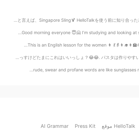
2020.09.25 23:07
シンガポールのビールと言えば Tiger beer🍺 カクテルと言えば、Singapore Sling🍹 
優しすぎないですよ！本当に上手いと思います
Good morning everyone 😇🤗 I’m studying and looking at s
This is an English lesson for the women 👩 💃👵👩‍🎓👩‍🏫
2020.09.25 23:05
おはようございます。 日本のような健康的な朝ごはんではないっすけどたまにこれはいいっしょ？😂😂. パスタは作
ありがとうございます✨ 優しすぎますね^^ 日本
rude, swear and profane words are like sunglasses n
2020.09.25 23:01
日本語上手
2020.09.17 15:31
AI Grammar
Press Kit
موقع HelloTalk