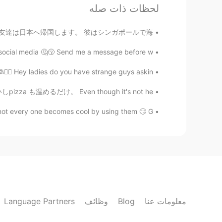
لحظات ذات صله
Hiro
EN
JP
HelloTalkを使う前に知り合った友達は日本へ帰国します。 彼はシンガポールで海...
w ちなみにどのくらい勉強してる
@グレイス
の？
ocial media 🤔😚 Send me a message before w...
🙍‍♀️ Hey ladies do you have strange guys askin...
グレイス
JP
EN
りやすいしpizza も温めるだけ。 Even though it's not he...
語はまだまだですが、褒めてくれて本
@Hiro
ot every one becomes cool by using them 🙄 G...
当に嬉しいでーす^^
Hiro
EN
JP
すぎでびびってますwww 凄いですね♪
グレイス
Language Partners
وظائف
Blog
معلومات عنا
JP
EN