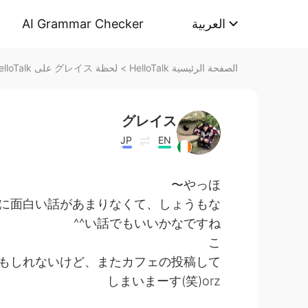
AI Grammar Checker
العربية
لحظة グレイス على HelloTalk
>
الصفحة الرئيسية HelloTalk
グレイス
JP
EN
やっほ〜
に面白い話があまりなくて、しょうもな
い話でもいいかなですね^^
こ
もしれないけど、またカフェの投稿して
しまいまーす(笑)orz