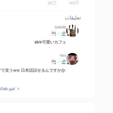
28
140
تعليقات
SANAE
EN
JP
可愛いカフェ☕️🍰
Hiro
EN
JP
笑うww 日本語話せるんですか！？
@グレイス
グレイス
افتح HelloTalk للانضمام الى المحادثة
JP
EN
強してるのに、知らないこと多いで
@Hiro
すけどね、、笑💦