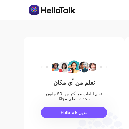
تعلم من أي مكان
تعلم اللغات مع أكثر من 50 مليون
متحدث أصلي مجانًا!
تنزيل HelloTalk