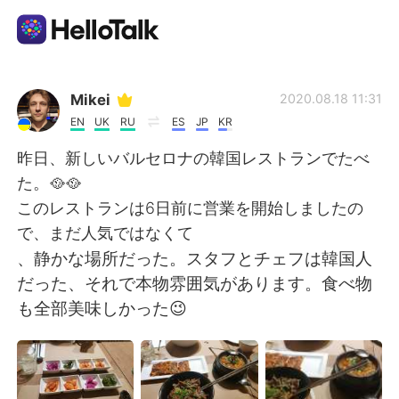
แอปแลกเปลี่ยนทางภาษา
Mikei
2020.08.18 11:31
EN
UK
RU
ES
JP
KR
AI Grammar Checker
昨日、新しいバルセロナの韓国レストランでたべ
た。🥘🥘
ไทย
このレストランは6日前に営業を開始しましたの
で、まだ人気ではなくて
、静かな場所だった。スタフとチェフは韓国人
English
简体中文
だった、それで本物雰囲気があります。食べ物
も全部美味しかった😉
繁體中文
Español
العربية
Français