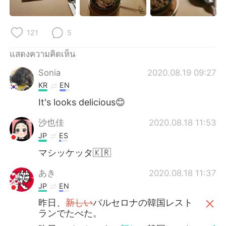
Deutsch
日本語
한국어
Русский
121
5
Indonesia
Italiano
แสดงความคิดเห็น
Sonia
2020.08.19 09:27
Türkçe
Tiếng Việt
KR
EN
It's looks delicious😊
Português
沙也佳
2020.08.18 11:53
JP
ES
マシッケッタ🇰🇷
あき
2020.08.18 11:37
JP
EN
昨日、
新しい
バルセロナの韓国レスト
ランでたべた。