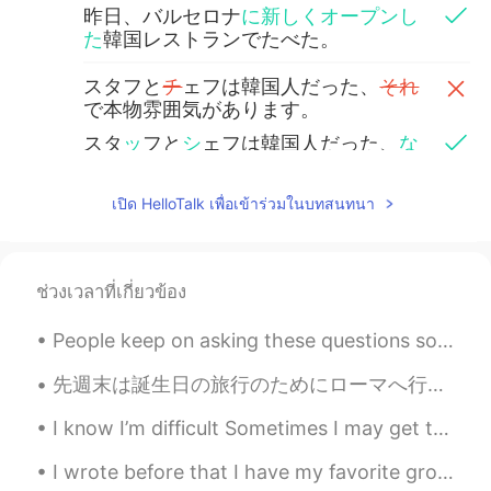
昨日、バルセロナ
に新しくオープンし
た
韓国レストランでたべた。
スタフと
チ
ェフは韓国人だった、
それ
で本物雰囲気があります。
スタ
ッ
フと
シ
ェフは韓国人だった、
な
の
で本物
の
雰囲気があります。
เปิด HelloTalk เพื่อเข้าร่วมในบทสนทนา
Naoto from JPN
2020.08.18 11:34
JP
EN
昨日、新しいバルセロナの韓国レスト
ช่วงเวลาที่เกี่ยวข้อง
ランで
たべ
た。
People keep on asking these questions so I decided to answer them again and pin it to my profile ...
昨日、新しいバルセロナの韓国レスト
ランで
食事し
た。
先週末は誕生日の旅行のためにローマへ行ったよ。😄 とても感動した。この街の歴史はほんまに古代です。特にサン・ピエトロ大聖堂とコロシアムに行くことがオススメです。 サン・ピエトロ大聖堂は強いパワ...
このレストランは6日前に営業を開始し
I know I’m difficult Sometimes I may get too emotional and too acrid So I understand if you don’t...
まし
たので、まだ人気ではなくて、静
かな場所だった。
I wrote before that I have my favorite group in my FB which is called Photos from Japan. There ar...