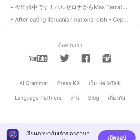
このレストランは6日前に営業を開始し
今出張中です！バルセロナからMas Terratsと言うのところに行った。半径10kmには森しかありません！ この旅行の理由はチーム仲良くなるのためです。 昔、このところはお金持ちの家族の土地だ...
た
ばかりな
ので、まだ人気ではなく
て、静かな場所だった。
After eating lithuanian national dish - Cepelinai.... My daughter in full knocked out😂🤣😂🤣😂🤣😂🤣
スタフと
チ
ェフは韓国人
だった
、
それ
で
本
物
雰囲気
がありま
す。
スタ
ッ
フと
シ
ェフは韓国人
なので
、本
ติดตามเรา
格的な
雰囲気
で
す。
AI Grammar
Press Kit
เว็บ HelloTalk
Language Partners
งาน
Blog
เกี่ยวกับ
เรียนภาษากับเจ้าของภาษา
เปิดแอป