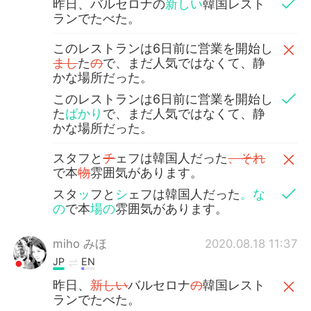
昨日、バルセロナの
新しい
韓国レスト
ランでたべた。
このレストランは6日前に営業を開始し
まし
た
の
で、まだ人気ではなくて、静
かな場所だった。
このレストランは6日前に営業を開始し
た
ばかり
で、まだ人気ではなくて、静
かな場所だった。
スタフと
チ
ェフは韓国人だった
、それ
で本
物
雰囲気があります。
スタ
ッ
フと
シ
ェフは韓国人だった
。な
の
で本
場の
雰囲気があります。
miho みほ
2020.08.18 11:37
JP
EN
昨日、
新しい
バルセロナ
の
韓国レスト
ランでたべた。