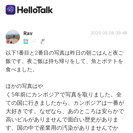
Ứng dụng trao đổi ngôn ngữ
Rav
2020.05.08 09:49
EN
JP
AI Grammar Checker
以下1番目と2番目の写真は昨日の朝ごはんと夜ご
飯です。夜ご飯は持ち帰りをして、魚とポテトを
Tiếng Việt
食べました。
ほかの写真はや
English
简体中文
く5年前にカンボジアで写真を取りました。全
ての国に行きましたから、カンボジアは一番が
繁體中文
Español
大好きです。なぜなら、あのところは安らかで
高いビルがありませんで面白い歴史がありま
العربية
Français
す。国の中で産業用の汚染がありませんでか