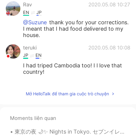
Rav
2020.05.08 10:27
EN
JP
@Suzune
thank you for your corrections.
I meant that I had food delivered to my
house.
teruki
2020.05.08 10:08
JP
EN
I had triped Cambodia too! I l love that
country!
Suzune
2020.05.08 09:59
JP
EN
Mở HelloTalk để tham gia cuộc trò chuyện
以
下1番目と2番目の写真は昨日の朝ご
はんと夜ご飯です。
下
にある
1番目と2番目の写真は昨日の
Moments liên quan
朝ごはんと夜ご飯です。
東京の夜 🌙✨ Nights in Tokyo. セブンイレブンからのお気に入りのアルコール飲料は何ですか What is your favourite alcoholic drink fro...