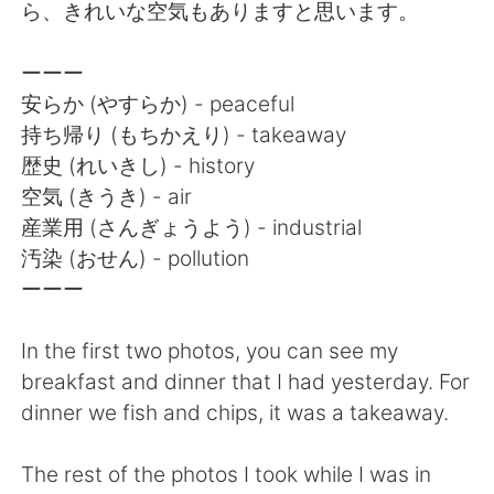
Deutsch
日本語
ら、きれいな空気もありますと思います。
한국어
Русский
ーーー
安らか (やすらか) - peaceful
ไทย
Indonesia
持ち帰り (もちかえり) - takeaway
歴史 (れいきし) - history
Italiano
Türkçe
空気 (きうき) - air
産業用 (さんぎょうよう) - industrial
Português
汚染 (おせん) - pollution
ーーー
In the first two photos, you can see my
breakfast and dinner that I had yesterday. For
dinner we fish and chips, it was a takeaway.
The rest of the photos I took while I was in