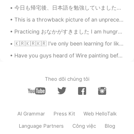
夜ご飯は持ち帰りをして、魚とポテト
を食べました。
今日も帰宅後、日本語を勉強していました。日本に引っ越してからというもの、勉強が疎かになってしまった気がします。仕事が終わってから勉強が億劫になる傾向があります。 今までもう6年半ほど日本語の勉強...
夜ご飯は持ち帰りをして、魚とポテト
This is a throwback picture of an unprecedented time where I had to celebrated Christmas in Sydne...
を食べました。
(What do you bring at
night?)
Practicing おなかがすきました I am hungry ラ一メンが食べたいです I want to eat Ramen これは京都駅の'Ramen Street'です This ...
ほかの写真は
やく
5年前にカンボジアで
🇰🇷🇰🇷🇰🇷 I’ve only been learning for like an hour 😂 I didn’t realise I would be this good! 😧 I thi...
写真を
取
りました。
Have you guys heard of Wire painting before?? It's using wires as a canvas to paint on. it's ve...
ほかの写真は
約
5年前にカンボジアで写
真を
撮
りました。
全ての国に行
きまし
たか
ら、
カンボジ
Theo dõi chúng tôi
ア
は
一番
が
大好きです。
全ての国に行
っ
た
な
か
で私は
カンボジ
ア
が
一番大好きです。
なぜなら、あの
ところ
は
安ら
かで高い
AI Grammar
Press Kit
Web HelloTalk
ビルがありません
で
面白い歴史があり
ます。
Language Partners
Công việc
Blog
なぜなら、あの
場所
は
穏や
かで
さらに