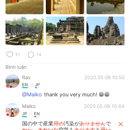
51
14
Bình luận
Rav
2020.05.08 10:50
EN
JP
@Maiko
thank you very much! 😁😁
Maiko
2020.05.08 10:44
JP
EN
国の中で産業
用の
汚染が
ありません
で
から
、
きれいな
空気も
あります
と
思い