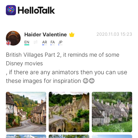
Language Exchange App
Haider Valentine
2020.11.03 15:23
EN
AR
FA
JP
AI Grammar Checker
British Villages Part 2, it reminds me of some
Disney movies
English
, if there are any animators then you can use
these images for inspiration 😉😊
简体中文
繁體中文
Español
العربية
Français
Deutsch