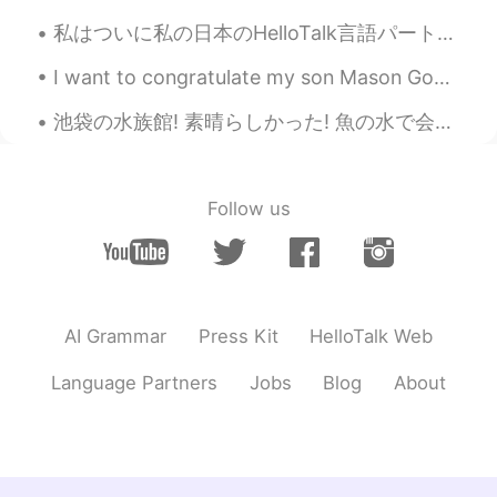
bdjs
2020.11.03 15:24
私はついに私の日本のHelloTalk言語パートナーに直接会うことができました。 私たちは一緒に素晴らしい時間を過ごし、私たちの友情はかつてないほど強くなりました。 ここでこんなに素晴らしい友達...
CN
EN
这农村风景也太美了吧
I want to congratulate my son Mason Goss for graduating from Junior High School 🏫 last night!!! I...
池袋の水族館! 素晴らしかった! 魚の水で会社員は魚と遊んだ。びっくりしました! 笑 そして、 いつも日本の女の子は'かわいい' と言った。日本の表現は面白いね。😋 アザラシの前で子供は '...
Follow us
AI Grammar
Press Kit
HelloTalk Web
Language Partners
Jobs
Blog
About