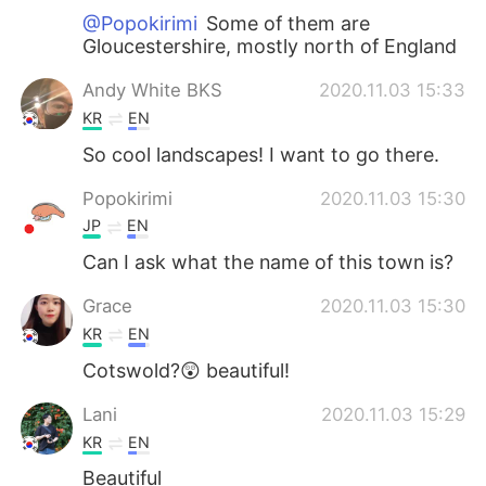
@Popokirimi
Some of them are
Gloucestershire, mostly north of England
Andy White BKS
2020.11.03 15:33
KR
EN
So cool landscapes! I want to go there.
Popokirimi
2020.11.03 15:30
JP
EN
Can I ask what the name of this town is?
Grace
2020.11.03 15:30
KR
EN
Cotswold?😲 beautiful!
Lani
2020.11.03 15:29
KR
EN
Beautiful