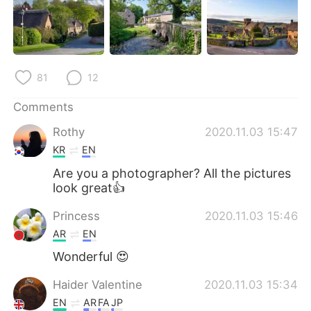
日本語
한국어
Русский
ไทย
Indonesia
Italiano
81
12
Comments
Türkçe
Tiếng Việt
Rothy
2020.11.03 15:47
Português
KR
EN
Are you a photographer? All the pictures
look great👍
Princess
2020.11.03 15:46
AR
EN
Wonderful 😍
Haider Valentine
2020.11.03 15:34
EN
AR
FA
JP