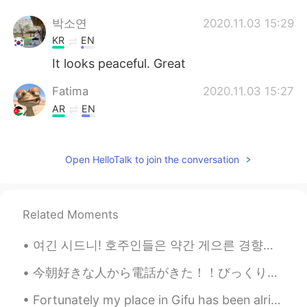
박소연
2020.11.03 15:29
KR
EN
It looks peaceful. Great
Fatima
2020.11.03 15:27
AR
EN
Very relaxing 😌
Kooter
2020.11.03 15:27
Open HelloTalk to join the conversation
JP
EN
So beautiful✨ I love bibury! Did you take
them?
Related Moments
下班急先锋
2020.11.03 15:25
여긴 시드니! 호주인들은 약간 게으른 경향이 있어요 ㅎㅎ 그래서 얘기할때 최대한 짧게 말하는 방법이 있습니다: Australian = Aussie Australia = st...
CN
EN
今朝好きな人から電話がきた！！びっくりした！頑張ったけど言いたいことをうまく言えなかった😞 やっぱり日本語話すのが難しくて下手です！😂もっと勉強しないと！！ でも下手な日本語で好きな人と少し話...
So peaceful and clean. I love it
Fortunately my place in Gifu has been alright so far... So gonna spend the rest of the day chilla...