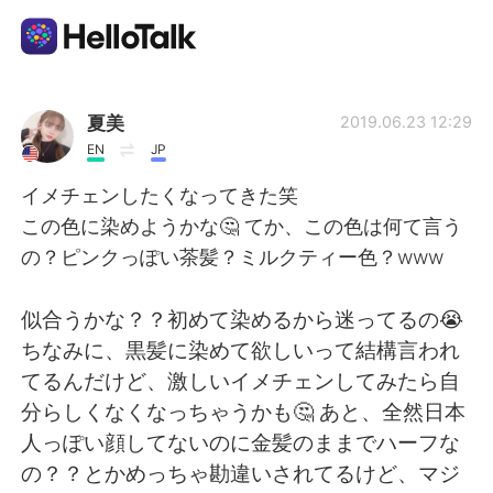
แอปแลกเปลี่ยนทางภาษา
夏美
2019.06.23 12:29
EN
JP
AI Grammar Checker
イメチェンしたくなってきた笑
この色に染めようかな🤔 てか、この色は何て言う
ไทย
の？ピンクっぽい茶髪？ミルクティー色？www
似合うかな？？初めて染めるから迷ってるの😭
English
简体中文
ちなみに、黒髪に染めて欲しいって結構言われ
てるんだけど、激しいイメチェンしてみたら自
繁體中文
Español
分らしくなくなっちゃうかも🤔 あと、全然日本
人っぽい顔してないのに金髪のままでハーフな
العربية
Français
の？？とかめっちゃ勘違いされてるけど、マジ