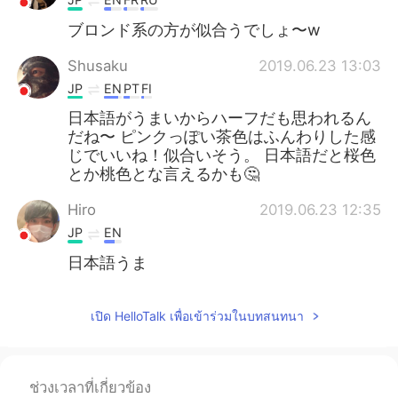
ブロンド系の方が似合うでしょ〜w
Shusaku
2019.06.23 13:03
JP
EN
PT
FI
日本語がうまいからハーフだも思われるん
だね〜 ピンクっぽい茶色はふんわりした感
じでいいね！似合いそう。 日本語だと桜色
とか桃色とな言えるかも🤔
Hiro
2019.06.23 12:35
JP
EN
日本語うま
เปิด HelloTalk เพื่อเข้าร่วมในบทสนทนา
ช่วงเวลาที่เกี่ยวข้อง