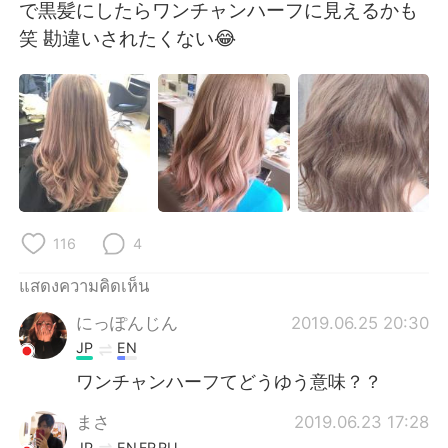
Deutsch
日本語
で黒髪にしたらワンチャンハーフに見えるかも
笑 勘違いされたくない😂
한국어
Русский
Indonesia
Italiano
Türkçe
Tiếng Việt
Português
116
4
แสดงความคิดเห็น
にっぽんじん
2019.06.25 20:30
JP
EN
ワンチャンハーフてどうゆう意味？？
まさ
2019.06.23 17:28
JP
EN
FR
RU