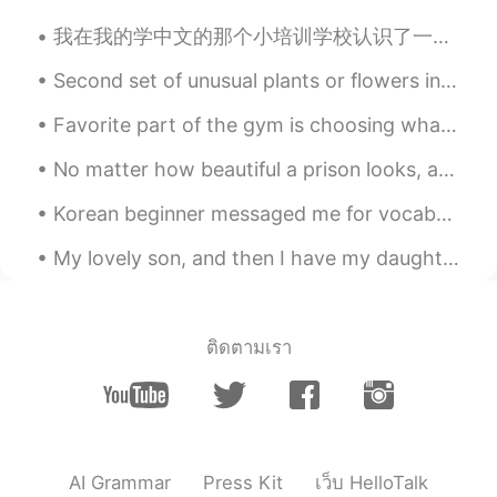
我在我的学中文的那个小培训学校认识了一个太极老师。她请我去他们的店体验一下太极，还有她有个古琴但不会调音，所以想找我的帮忙😄。最基本的太极是要站着，膝盖都弯，后背直。我这样站了一会儿，然后腿就开...
Second set of unusual plants or flowers in nature. Parrot Flower Parrot’s Beak Monkey Face Or...
Favorite part of the gym is choosing what to wear 👟👚🏋🏻‍♀️🧘🏻‍♂️🥊 What’s your favorite athletic br...
No matter how beautiful a prison looks, a prison is still a prison. Today is a beautiful day but ...
Korean beginner messaged me for vocabs😁😉 i can't reply individually so copy from it 🤗 sorry for ...
My lovely son, and then I have my daughter giving me attitude in the back of the car! 🤣💙💗 내 사랑스러...
ติดตามเรา
AI Grammar
Press Kit
เว็บ HelloTalk