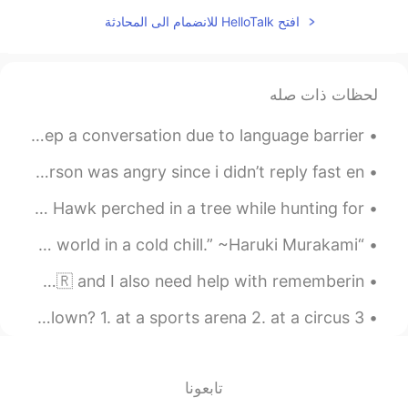
2019.08.06 13:15
ko
افتح HelloTalk للانضمام الى المحادثة
EN
TH
สำเหนียงดีมากเลยนะคะ👍
لحظات ذات صله
2019.08.06 12:33
江 Jiāng Цзян
You Met a very good guy / girl but it’s very hard to keep a conversation due to language barrier ...
EL
ES
RU
JP
EN
CN
สองปีแล้วครับ ขอบคุณ
@LuckyHappyJovy
I was told recently by someone that i was fat.. the person was angry since i didn’t reply fast en...
ครับ🙈
Today I worked my job as a bird biologist. This Cooper’s Hawk perched in a tree while hunting for...
2019.08.06 12:29
LuckyHappyJovy
“All the while the rain did not let up, drenching the world in a cold chill.” ~Haruki Murakami, “...
CN
TH
เรียนไทยกี่ปีแล้วคะ..มี
@江 Jiāng Цзян
I need help with some new things that I learned in Korean 🇰🇷 and I also need help with rememberin...
พรสวรรค์นะคะเนี่ย..
ENGLISH QUIZ! Where would you most likely see a clown? 1. at a sports arena 2. at a circus 3....
2019.08.06 12:28
江 Jiāng Цзян
EL
ES
RU
JP
EN
CN
ขอบคุณมากๆๆครับ🙏
@LuckyHappyJovy
تابعونا
😂