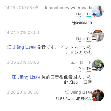
2019.08.06 14:15
lemonhoney weeranada
EN
TH
พูดชัดมาก
2019.08.06 14:04
ko
EN
TH
発音です。 イントネーシ
@江 Jiāng Цзян
ョンとかも。
2019.08.06 13:35
ムーロード
JP
TH
你的口音很像泰国人 、
@江 Jiāng Цзян
สำเนียง = 口音
2019.08.06 13:20
江 Jiāng Цзян
EL
ES
RU
JP
EN
CN
สำเหนียง คืออะไรครับ
@ ko