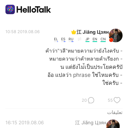
تطبيق تبادل اللغة
江 Jiāng Цзян
2019.08.06 10:58
EL
ES
RU
JP
EN
CN
AI Grammar Checker
- คำว่า"วลี"หมายความว่ายังไงครับ
- หมายความว่าคำหลายคำเรียงก
العربية
- อ้อ แปลว่า phrase ใช่ไหมครับ
- ใช่ครับ
English
简体中文
20
55
繁體中文
Español
تعليقات
Français
Deutsch
2019.08.06 16:15
江 Jiāng Цзян