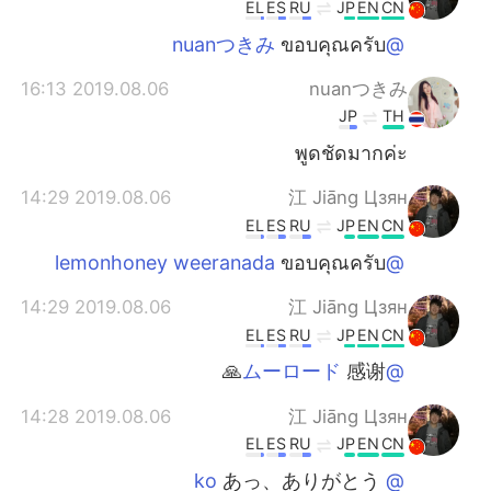
日本語
한국어
EL
ES
RU
JP
EN
CN
ขอบคุณครับ
@nuanつきみ
Русский
ไทย
2019.08.06 16:13
nuanつきみ
Indonesia
Italiano
JP
TH
พูดชัดมากค่ะ
Türkçe
Tiếng Việt
2019.08.06 14:29
江 Jiāng Цзян
Português
EL
ES
RU
JP
EN
CN
ขอบคุณครับ
@lemonhoney weeranada
2019.08.06 14:29
江 Jiāng Цзян
EL
ES
RU
JP
EN
CN
感谢🙏
@ムーロード
2019.08.06 14:28
江 Jiāng Цзян
EL
ES
RU
JP
EN
CN
あっ、ありがとう
@ ko