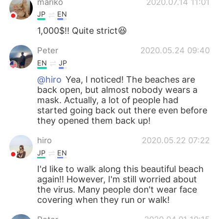
mariko
2020.07.14 11:01
JP
EN
1,000$!! Quite strict😆
Peter
2020.05.24 09:40
EN
JP
@hiro
Yea, I noticed! The beaches are
back open, but almost nobody wears a
mask. Actually, a lot of people had
started going back out there even before
they opened them back up!
hiro
2020.05.22 07:22
JP
EN
I'd like to walk along this beautiful beach
again!! However, I'm still worried about
the virus. Many people don't wear face
covering when they run or walk!