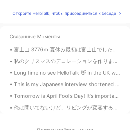
数日前に僕
の
近所
で
散歩
に
出かけた。
Откройте HelloTalk, чтобы присоединиться к беседе
数日前に僕
は
近所
に
散歩
へ
出かけた。
コロナウイルスによって駐車場全部閉
Связанные Моменты
鎖されたので海岸
で
誰もいなかった。
コロナウイルスによって駐車場
が
全部
富士山 3776ｍ 夏休み最初は富士山でした。人生初の富士山、一泊して8合目から山頂を目指しました。8合目からは御神域、違う世界ですね！高山病みたいな感じをせずに、山頂まで行けてほんとによか...
閉鎖されたので海岸
に
誰もいなかっ
た。
私のクリスマスのデコレーションを作りましたからきのうは1st December and the start of Advent. これはAdvent Candle です。 1/12から 24/1...
それ
以来Los Angeles
の海岸全部閉鎖さ
Long time no see HelloTalk 👋 In the UK we are still in lockdown, so I have been drawing. What hav...
れた。
This is my Japanese interview shortened and translated into English subtitles. We talked about li...
それ
からロサンゼルス
の海岸
は
全部閉
鎖された。
Tomorrow is April Fool’s Day! It’s important to set up good April Fool’s jokes in advance! I give...
maya
2020.04.01 10:07
俺は聞いてないけど、リビングが変容するらしくて、今日は大工さんが来たんだ。俺がホットケーキの用意をしてる間に、大工さんはいろいろ回って確認して、"終わったらみんながくつろぐ場所あるから楽しみです...
JP
EN
数日前
に
僕
の
近所
で
散歩に出かけた。