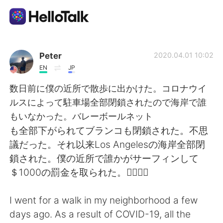
Приложение для Языкового Обмена
Peter
2020.04.01 10:02
EN
JP
AI Grammar Checker
数日前に僕の近所で散歩に出かけた。コロナウイ
ルスによって駐車場全部閉鎖されたので海岸で誰
Русский
もいなかった。バレーボールネット
も全部下がられてブランコも閉鎖された。不思
議だった。それ以来Los Angelesの海岸全部閉
English
简体中文
鎖された。僕の近所で誰かがサーフィンして
＄1000の罰金を取られた。🏄‍♂️🤷‍♂️
繁體中文
Español
I went for a walk in my neighborhood a few
العربية
Français
days ago. As a result of COVID-19, all the