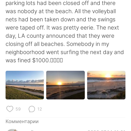
Deutsch
日本語
parking lots had been closed off and there
was nobody at the beach. All the volleyball
한국어
ไทย
nets had been taken down and the swings
were taped off. It was pretty eerie. The next
Indonesia
Italiano
day, LA county announced that they were
closing off all beaches. Somebody in my
Türkçe
Tiếng Việt
neighboorhood went surfing the next day and
was fined $1000.🏄‍♂️🤷‍♂️
Português
59
12
Комментарии