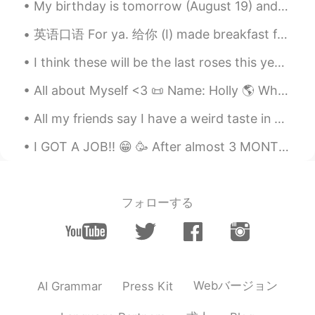
My birthday is tomorrow (August 19) and I’m pre-celebrating it right now by drowning myself in bo...
Sean ショーン 션
2019.05.31 11:59
英语口语 For ya. 给你 (I) made breakfast for ya. 给你做早饭 (I) got a package for ya. 给你个快递 (I) have somet...
EN
KR
@kana
5匹のねこがいます…でも頼朝はお
I think these will be the last roses this year 🌸 Summer has not been kind this year. Maybe ne...
気に入りです😅
All about Myself <3 📜 Name: Holly 🌎 Where are you from? : England🇬🇧 📈 Height : 164cm 👀Eye color ...
yuu
2019.05.31 11:59
All my friends say I have a weird taste in clothes .. Until I finished school / university I us...
JP
EN
女の子なのに源頼朝なのですね😂👍✨
I GOT A JOB!! 😁 🥳 After almost 3 MONTHS of not working (stupid Corona), I am gonna work again...
Ayu
2019.05.31 11:56
JP
EN
フォローする
名前のセンスが素晴らしい✨
Cece
2019.05.31 11:55
KR
EN
Omg cute assss
Webバージョン
AI Grammar
Press Kit
kana
2019.05.31 11:55