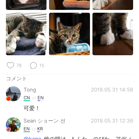
Deutsch
한국어
Русский
ไทย
Indonesia
Italiano
Türkçe
Tiếng Việt
Português
78
15
コメント
Tong
2019.05.31 14:56
CN
EN
可爱！
Sean ショーン 션
2019.05.31 12:36
EN
KR
@kana
他の猫は…もんた、のびた、アディ