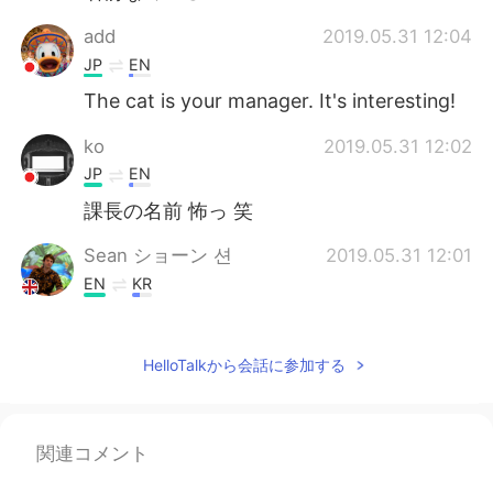
add
2019.05.31 12:04
JP
EN
The cat is your manager. It's interesting!
ko
2019.05.31 12:02
JP
EN
課長の名前 怖っ 笑
Sean ショーン 션
2019.05.31 12:01
EN
KR
@Cece
She can be pretty mean though
😅
HelloTalkから会話に参加する
Sean ショーン 션
2019.05.31 12:00
EN
KR
@Ayu
女の子だけど！多分それは彼女がい
関連コメント
つも怒っている理由かな…🤔