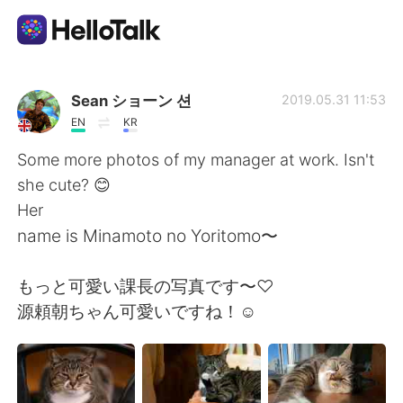
語学交換アプリ
Sean ショーン 션
2019.05.31 11:53
EN
KR
AI Grammar Checker
Some more photos of my manager at work. Isn't
she cute? 😊
日本語
Her
name is Minamoto no Yoritomo〜
English
简体中文
もっと可愛い課長の写真です〜♡
源頼朝ちゃん可愛いですね！☺️
繁體中文
Español
العربية
Français