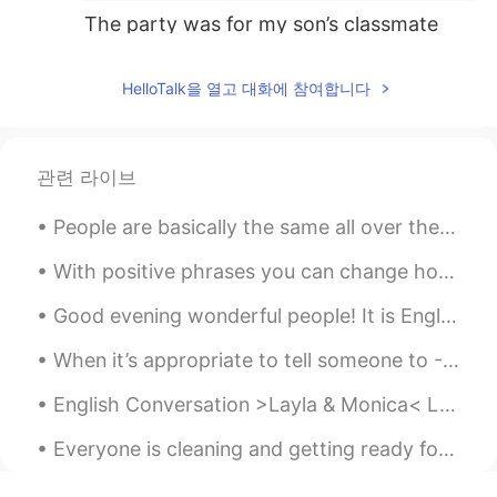
The party was for my son’s classmate
子供たちは凄く楽しそうな時間を過ご
して、
良く
ピザとアイスも食べ
れ
た
HelloTalk을 열고 대화에 참여합니다
子供たちは凄く楽しそうな時間を過ご
して、ピザとアイスも
沢山
食べた
。
관련 라이브
The kids seemed to have a great time
together, and were able to eat a lot of
People are basically the same all over the world. Everybody wants the same things; to be happy, t...
pizza and ice cream
With positive phrases you can change how you feel and act and become happier and more positive. ...
gtj2017
2021.02.01 21:32
Good evening wonderful people! It is English speaking practice time. Send me a message if you w...
EN
JP
CN
KR
Oh and cake... tons of cake 😂
When it’s appropriate to tell someone to - Far cough. Hope this helps with your English learning 👏🏻
English Conversation >Layla & Monica< LAYLA: Thanks for meeting with me during your lunch hour...
Everyone is cleaning and getting ready for the new year👌💪 CiCi and Cheeto are checking every sp...