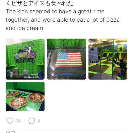
Deutsch
日本語
くピザとアイスも食べれた
The kids seemed to have a great time
Русский
ไทย
together, and were able to eat a lot of pizza
and ice cream
Indonesia
Italiano
Türkçe
Tiếng Việt
Português
74
4