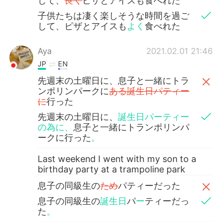
して、
良く
ピザとアイスも食べれた
子供たちは凄く楽しそうな時間を過ご
して、ピザとアイスも
よく
食べれた
Aya
2021.02.01 21:46
JP
EN
先週末の土曜日に、息子と一緒にトラ
ンポリンパークに
ある誕生日パティー
に
行った
先週末の土曜日に、
誕生日パーティー
の為に、
息子と一緒にトランポリンパ
ークに行った
。
Last weekend I went with my son to a
birthday party at a trampoline park
息子の同級生の
ため
パティーだった
息子の同級生の
誕生日
パ
ー
ティーだっ
た
。