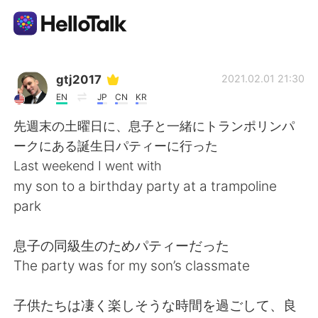
언어 교환 앱
gtj2017
2021.02.01 21:30
EN
JP
CN
KR
AI Grammar Checker
先週末の土曜日に、息子と一緒にトランポリンパ
ークにある誕生日パティーに行った
한국어
Last weekend I went with
my son to a birthday party at a trampoline
park
English
简体中文
息子の同級生のためパティーだった
繁體中文
Español
The party was for my son’s classmate
العربية
Français
子供たちは凄く楽しそうな時間を過ごして、良