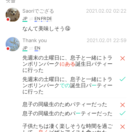
댓글
Saoriでござる
2021.02.02 02:22
JP
EN
FR
DE
なんて美味しそう🤤
Thank you
2021.02.01 22:59
JP
EN
先週末の土曜日に、息子と一緒にトラ
ンポリンパーク
にある
誕生日パティー
に行った
先週末の土曜日に、息子と一緒にトラ
ンポリンパーク
での
誕生日パ
ー
ティー
に行った
息子の同級生のためパティーだった
息子の同級生のためパ
ー
ティーだった
子供たちは凄く楽しそうな時間を過ご