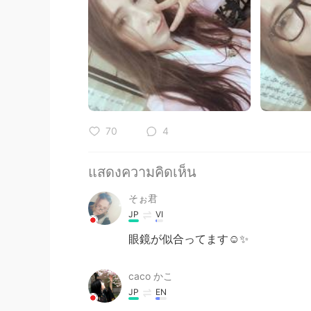
70
4
แสดงความคิดเห็น
そぉ君
JP
VI
眼鏡が似合ってます☺✨
caco かこ
JP
EN