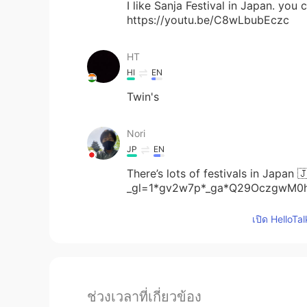
I like Sanja Festival in Japan. you
https://youtu.be/C8wLbubEczc
HT
HI
EN
Twin's
Nori
JP
EN
There’s lots of festivals in Japan 
_gl=1*gv2w7p*_ga*Q29OczgwM
เปิด HelloTa
ช่วงเวลาที่เกี่ยวข้อง