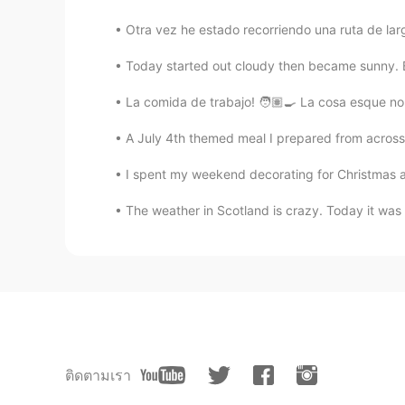
Otra vez he estado recorriendo una ruta de larga
Today started out cloudy then became sunny. B
La comida de trabajo! 🧑🏽‍🍳 La cosa esque no 
A July 4th themed meal I prepared from across
I spent my weekend decorating for Christmas 
The weather in Scotland is crazy. Today it was v
ติดตามเรา