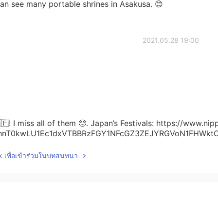
 can see many portable shrines in Asakusa. 😊
2021.05.28 19:00
🇯🇵! I miss all of them 🥺. Japan’s Festivals: https://www.
0hnT0kwLU1Ec1dxVTBBRzFGY1NFcGZ3ZEJYRGVoN1FHWkt
lk เพื่อเข้าร่วมในบทสนทนา