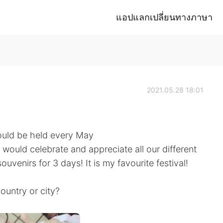
แอปแลกเปลี่ยนทางภาษา
2021.05.28 18:01
would be held every May
would celebrate and appreciate all our different
uvenirs for 3 days! It is my favourite festival!
country or city?