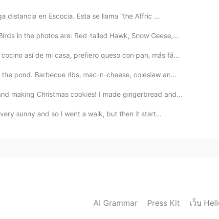
 distancia en Escocia. Esta se llama “the Affric ...
irds in the photos are: Red-tailed Hawk, Snow Geese,...
cocino así de mi casa, prefiero queso con pan, más fá...
 the pond. Barbecue ribs, mac-n-cheese, coleslaw an...
and making Christmas cookies! I made gingerbread and...
ery sunny and so I went a walk, but then it start...
เว็บ Hel
AI Grammar
Press Kit