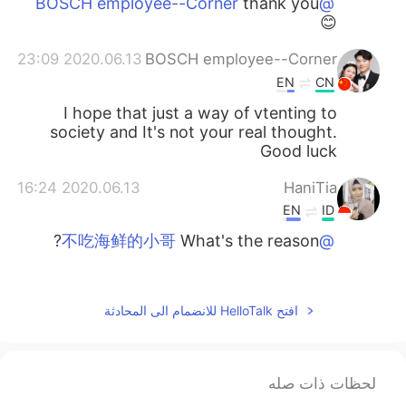
thank you
@BOSCH employee--Corner
😊
2020.06.13 23:09
BOSCH employee--Corner
EN
CN
I hope that just a way of vtenting to
society and It's not your real thought.
Good luck
2020.06.13 16:24
HaniTia
EN
ID
What's the reason?
@不吃海鲜的小哥
2020.06.13 16:20
Mily
EN
CN
افتح HelloTalk للانضمام الى المحادثة
爱自己爱家人就是最好的，当然别忘了还有
自己best friends.
لحظات ذات صله
2020.06.13 13:26
鱼儿