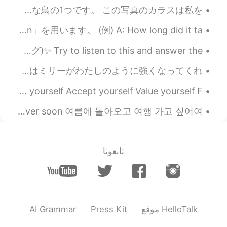
EN
CN
おはようございます。 過去1年間、家の近くでカラスを飼っています。 多くの人がカラスを嫌っていますが、実際にはカラスはこの惑星で最もインテリジェントな鳥の1つです。 この写真のカラスは私を...
You should love yourself 😊
自然な英語を喋れるコツ#57 ネイティブスピーカーが時間や距離や物の量について話す時に普段は「one」の代わりに「a/an」を用います。 (例) A: How long did it ta...
2020.06.13 13:06
Wulan
Would anyone like to practice English listening? (英語リスニング)✨ Try to listen to this and answer the...
EN
ID
Sometimes I do feel so, but then I realise
ミリーはもはや子どもではありません。でも彼女はまだ雨が降るのを怖がっていて、普通の雨でもどしゃ降りでも、いつも私の部屋に走ってきて隠れようとします。私の願いはミリーがわたしのように強くなってくれ...
not everyone are like that. There are still
Remember to be compassionate, generous, and kind Be yourself Accept yourself Value yourself F...
many people that care for us
unconditionaly. 加油
I wanna come back summer and wanna travel 😩 I hope the corona over soon 여름에 돌아오고 여행 가고 싶어여 😩...
2020.06.13 12:23
uni_绒绒
EN
CN
تابعونا
开心一点啊，人要为自己活着啊！总会有一
个人把你看的很珍贵的！
2020.06.13 12:19
Rani
EN
ID
AI Grammar
Press Kit
موقع HelloTalk
Are you struggling with mental health
right now?