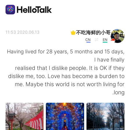
تطبيق تبادل اللغة
不吃海鲜的小哥
2020.06.13 11:53
CN
EN
AI Grammar Checker
Having lived for 28 years, 5 months and 15 days,
I have finally
العربية
realised that I dislike people. It is OK if they
dislike me, too. Love has become a burden to
me. Maybe this world is not worth living for
English
简体中文
long.
繁體中文
Español
Français
Deutsch