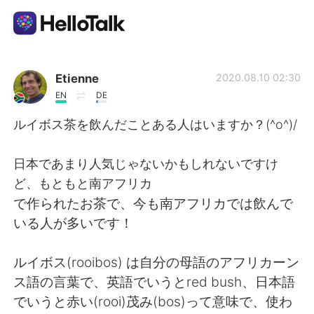
語言交換應用
Etienne
2020.08.10 02:30
EN
DE
AI Grammar Checker
ルイボス茶を飲んだことある人はいますか？(^o^)/
繁體中文
日本であまり人気じゃないかもしれないですけ
ど、もともと南アフリカ
で作られたお茶で、今も南アフリカでは飲んで
English
简体中文
いる人が多いです！
Español
العربية
ルイボス(rooibos) は自分の母語のアフリカーン
ス語の言葉で、英語でいうとred bush、日本語
Français
Deutsch
でいうと赤い(rooi)茂み(bos)って意味で、使わ