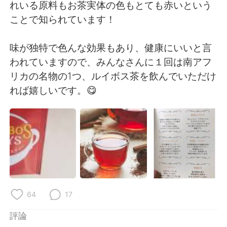
日本語
한국어
れいる原料もお茶実体の色もとても赤いという
ことで知られています！
Русский
ไทย
味が独特で色んな効果もあり、健康にいいと言
Indonesia
Italiano
われていますので、みんなさんに１回は南アフ
リカの名物の1つ、ルイボス茶を飲んでいただけ
Türkçe
Tiếng Việt
れば嬉しいです。😋
Português
64
17
評論