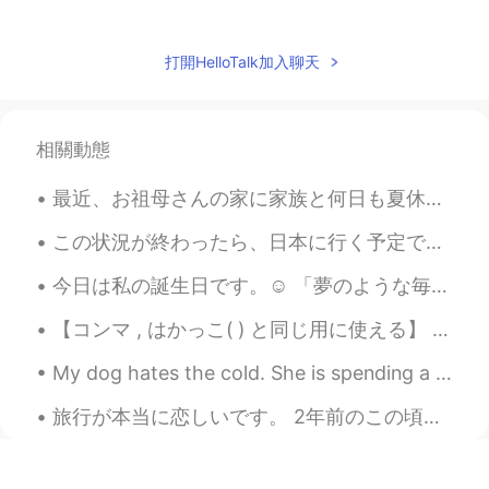
aco
2020.08.10 02:38
JP
EN
打開HelloTalk加入聊天
私も好きです。日本でもここ数年人気です
よ😊
相關動態
kei
2020.08.10 02:38
JP
EN
最近、お祖母さんの家に家族と何日も夏休みのを過ごしまた。森の中にあって、めっちゃ田舎ですよ。笑 一昨日、森に行って、冬ために、木材を取り集めておきました。お姉さんは同時に家の付近で生えてる色ん...
私もルイボス茶だいすきです😆 南アフリカ
原産と聞いてびっくりしましたー‼️
この状況が終わったら、日本に行く予定です！まじで！😎 When all of this is over, I’m definitely going to Japan! スペイン語 Ya c...
今日は私の誕生日です。☺️ 「夢のような毎日」という句を学びました。理由がわからないけど大好きになりました。前の生活を思い出した。それは本当に大変でした。貧しかった。大学生のごろ、本とか、食べ...
mika
2020.08.10 02:37
JP
EN
【コンマ , はかっこ( ) と同じ用に使える】 ① John, a man from the US, met his wife in Japan. ② John (a man from t...
飲んだことないので飲んでみます！🤩
My dog hates the cold. She is spending a lot of time on my bed! 私の犬は寒さが嫌いです。 彼女は私のベッドで多くの時間を過ごし...
Kaori
2020.08.10 02:35
旅行が本当に恋しいです。 2年前のこの頃プラハにいました。 プラハに行ったことがありますか？ I really miss traveling. I was in Prague around t...
JP
EN
日本でも妊婦さんを中心に最近は人気だと
思います！日本生まれですか？日本語のレ